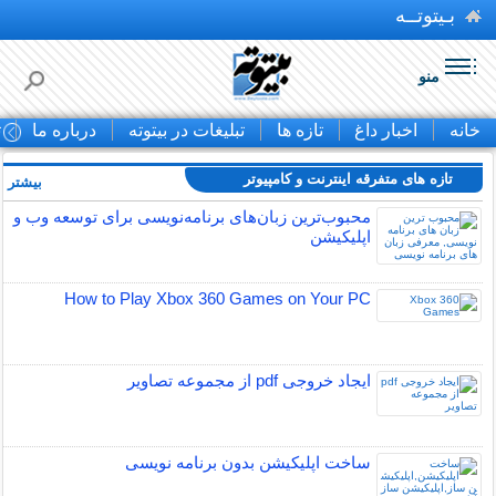
بـیتوتــه
منو
خانه
اخبار داغ
تازه ها
تبلیغات در بیتوته
درباره ما
ت
تازه های متفرقه اينترنت و كامپيوتر
بیشتر »
محبوب‌ترین زبان‌های برنامه‌نویسی برای توسعه وب و
اپلیکیشن
How to Play Xbox 360 Games on Your PC
ایجاد خروجی pdf از مجموعه تصاویر
ساخت اپلیکیشن بدون برنامه نویسی