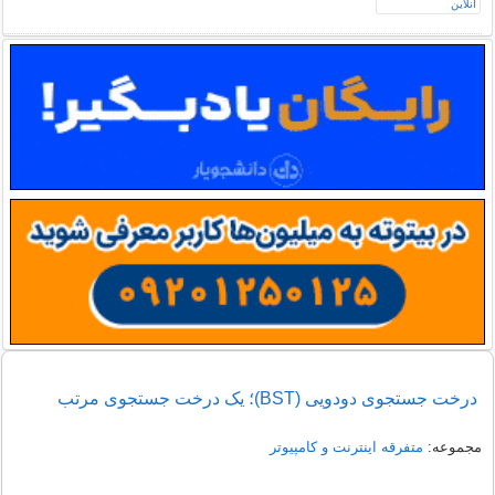
درخت جستجوی دودویی (BST)؛ یک درخت جستجوی مرتب
مجموعه:
متفرقه اينترنت و كامپيوتر