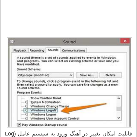
قابليت امكان تغيير در آهنگ ورود به سيستم ‌عامل (Log