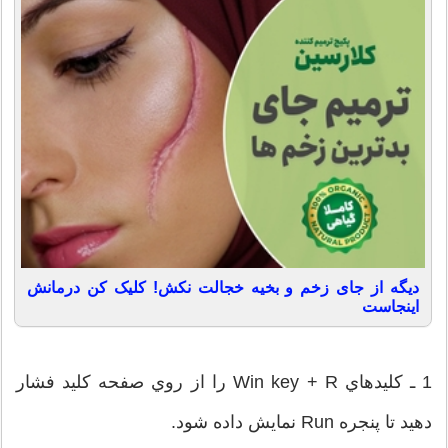
دیگه از جای زخم و بخیه خجالت نکش! کلیک کن درمانش
اینجاست
1 ـ كليدهاي Win key + R را از روي صفحه ‌كليد فشار
دهيد تا پنجره Run نمايش داده شود.