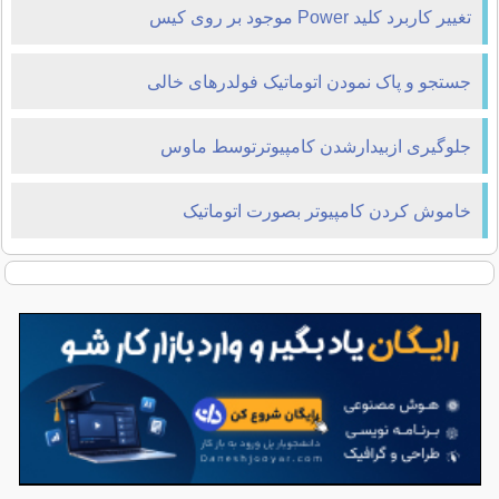
تغییر کاربرد کلید Power موجود بر روی کیس
جستجو و پاک نمودن اتوماتیک فولدرهای خالی
جلوگیری ازبیدارشدن کامپیوترتوسط ماوس
خاموش کردن کامپيوتر بصورت اتوماتیک