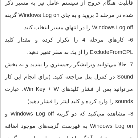
قابليت هنگام خروج از سيستم‌ عامل نيز به مسير ذكر
شده در مرحله 3 برويد و به ‌جاي Windows Log on گزينه
Windows Log off را در انتهاي مسير انتخاب كنيد.
6- كارهاي مرحله 4 را تكرار كرده و مقدار كليد
ExcludeFromCPL را از يك به صفر تغيير دهيد.
7- حالا مي‌توانيد ويرايشگر رجيستري را ببنديد و به بخش
Sound در كنترل پنل مراجعه كنيد. (براي انجام اين كار
مي‌توانيد پس از فشار كليدهاي Win Key + W، عبارت
sounds را وارد كرده و كليد اينتر را فشار دهيد)
8- مشاهده مي‌كنيد كه دو گزينه Windows Log off و
Windows Log on به فهرست گزينه‌هاي موجود اضافه