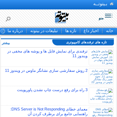
بـیتوتــه
منو
خانه
اخبار داغ
تازه ها
تبلیغات در بیتوته
درباره ما
ت
تازه های ترفندهای کامپیوتری
بیشتر »
ترفندی برای نمایش فایل ها و پوشه های مخفی در
ویندوز 11
2 روش سفارشی سازی نشانگر ماوس در ویندوز 11
3 راه برای رفع درست چاپ نشدن پاورپوینت
معمای خطای DNS Server is Not Responding:
راهنمایی جامع برای برطرف کردن آن