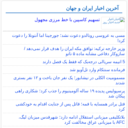
آخرین اخبار ایران و جهان
تسهیم کاسپین با خط مرزی مجهول
مسی به عروسی رونالدو دعوت نشد؛ جورجینا اما آنتونلا را دعوت
کرد!
وزیر خارجه ترکیه: توافق مکه ایران را هدف قرار نمی‌دهد /
سازوکار دفاعی مشابه ماده ۵ ناتو
5 انیمه سریالی درجه‌یک که فقط یک فصل دارند
فرمانده سنتکام وارد تل‌آویو شد
مسمومیت الکلی در نیشابور؛ یک نفر جان باخت و ۱۲ نفر بستری
شدند
پرسپولیس پدیده ۱۹ ساله آلومینیوم را جذب کرد؛ شکاری راهی
پیکان شد
قتل برادر همسایه با قمه؛ قاتل پس از جنایت اقدام به خودکشی
کرد
بلاتکلیفی میزبانی استقلال ادامه دارد؛ شهرقدس میزبان لیگ،
AFC با میزبانی عراق مخالفت کرد