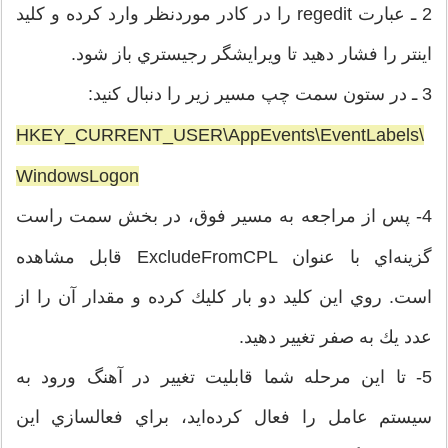
2 ـ عبارت regedit را در كادر موردنظر وارد كرده و كليد
اينتر را فشار دهيد تا ويرايشگر رجيستري باز شود.
3 ـ در ستون سمت چپ مسير زير را دنبال كنيد:
HKEY_CURRENT_USER\AppEvents\EventLabels\
WindowsLogon
4- پس از مراجعه به مسير
فوق، در بخش سمت راست
گزينه‌اي با عنوان ExcludeFromCPL قابل مشاهده
است. روي اين كليد دو بار كليك كرده و مقدار آن را از
عدد يك به صفر تغيير دهيد.
5- تا اين مرحله شما قابليت تغيير در آهنگ ورود به
سيستم‌ عامل را فعال كرده‌ايد، براي فعالسازي اين