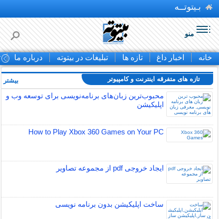
بـیتوتــه
منو
خانه
اخبار داغ
تازه ها
تبلیغات در بیتوته
درباره ما
ت
تازه های متفرقه اينترنت و كامپيوتر
بیشتر »
محبوب‌ترین زبان‌های برنامه‌نویسی برای توسعه وب و
اپلیکیشن
How to Play Xbox 360 Games on Your PC
ایجاد خروجی pdf از مجموعه تصاویر
ساخت اپلیکیشن بدون برنامه نویسی