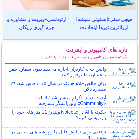
هیچی سفر تابستونی نمیشه!
ارتودنسی+ویزیت و مشاوره و
ارزانترین تورها اینجاست
جرم گیری رایگان
تازه های کامپیوتر و اینترنت
(گرافیک، موبایل و کامپیوتر جیبی، اختراعات جدید، ترفندها و...)
سایر مطالب کامپیوتر و اینترنت
واتس‌اپ به کاربران اجازه می‌دهد بدون شماره تلفن
با هم ارتباط برقرار کنند
زیان خالص «OpenAI» در سال ۲۰۲۵ فاش شد: ۳۹
میلیارد دلار!
آپدیت جدید تلگرام منتشر شد / قابلیت
«Community» و ویرایشگر پیشرفته
چگونه با AI در Notepad ویندوز 11 متن‌های خود را
بازنویسی کنیم؟
ترفندی برای نمایش فایل ها و پوشه های مخفی در
ویندوز 11