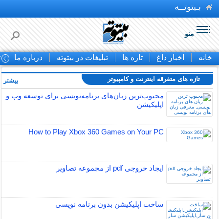
بـیتوتــه
منو
خانه
اخبار داغ
تازه ها
تبلیغات در بیتوته
درباره ما
ت
تازه های متفرقه اينترنت و كامپيوتر
بیشتر »
محبوب‌ترین زبان‌های برنامه‌نویسی برای توسعه وب و
اپلیکیشن
How to Play Xbox 360 Games on Your PC
ایجاد خروجی pdf از مجموعه تصاویر
ساخت اپلیکیشن بدون برنامه نویسی