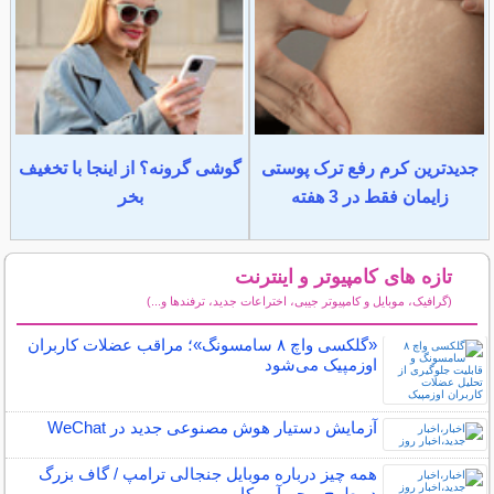
جدیدترین کرم رفع ترک پوستی
گوشی گرونه؟ از اینجا با تخغیف
زایمان فقط در 3 هفته
بخر
تازه های کامپیوتر و اینترنت
(گرافیک، موبایل و کامپیوتر جیبی، اختراعات جدید، ترفندها و...)
سایر مطالب کامپیوتر و اینترنت
«گلکسی واچ ۸ سامسونگ»؛ مراقب عضلات کاربران
اوزمپیک می‌شود
آزمایش دستیار هوش مصنوعی جدید در WeChat
همه چیز درباره موبایل جنجالی ترامپ / گاف بزرگ
در طرح پرچم آمریکا