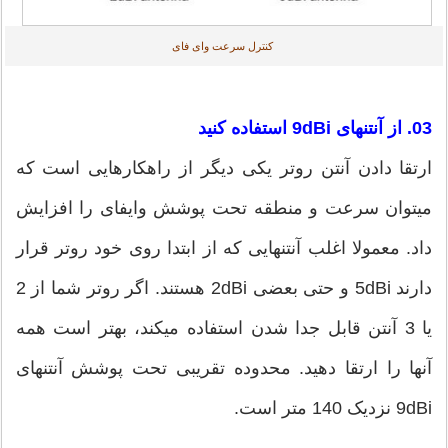
کنترل سرعت وای فای
03. از آنتن‎های 9dBi استفاده کنید
ارتقا دادن آنتن روتر یکی دیگر از راهکارهایی است که
می‎توان سرعت و منطقه تحت پوشش وای‎فای‎‎ را افزایش
داد. معمولا اغلب آنتن‎هایی که از ابتدا روی خود روتر قرار
دارند 5dBi و حتی بعضی 2dBi هستند. اگر روتر شما از 2
یا 3 آنتن قابل جدا شدن استفاده می‎کند، بهتر است همه
آنها را ارتقا دهید. محدوده تقریبی تحت پوشش آنتن‎های
9dBi نزدیک 140 متر است.