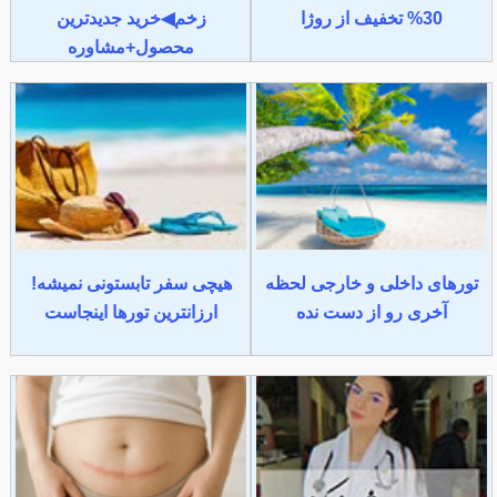
30% تخفیف از روژا
زخم◀خرید جدیدترین
محصول+مشاوره
تورهای داخلی و خارجی لحظه
هیچی سفر تابستونی نمیشه!
آخری رو از دست نده
ارزانترین تورها اینجاست