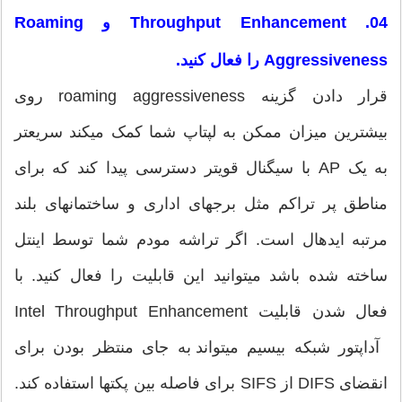
04. Throughput Enhancement و Roaming
Aggressiveness را فعال کنید.
قرار دادن گزینه roaming aggressiveness روی
بیشترین میزان ممکن به لپتاپ شما کمک می‎کند سریع‎تر
به یک AP با سیگنال قوی‎تر دسترسی پیدا کند که برای
مناطق پر تراکم مثل برج‎های اداری و ساختمان‎های بلند
مرتبه ایده‎ال است. اگر تراشه مودم شما توسط اینتل
ساخته شده باشد می‎توانید این قابلیت را فعال کنید. با
فعال شدن قابلیت Intel Throughput Enhancement
آداپتور شبکه بی‎سیم می‎تواند به جای منتظر بودن برای
انقضای DIFS از SIFS برای فاصله بین پکتها استفاده کند.