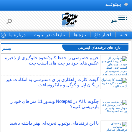
بـیتوتــه
منو
خانه
اخبار داغ
تازه ها
تبلیغات در بیتوته
درباره ما
ت
تازه های ترفندهای اینترنتی
بیشتر »
حریم خصوصی را حفظ کنید/نحوه جلوگیری از ذخیره
عکس های خود در چت های اسنپ چت
گیفت کارت راهکاری برای دسترسی به امکانات غیر
رایگان اپل و گوگل و مایکروسافت
چگونه با AI در Notepad ویندوز 11 متن‌های خود را
بازنویسی کنیم؟
با این ترفندهای یوتیوب تجربه‌ای بهتر داشته باشید