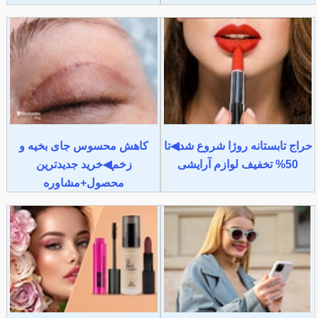
حراج تابستانه روژا شروع شد◀تا
کاهش محسوس جای بخیه و
50% تخفیف لوازم آرایشی
زخم◀خرید جدیدترین
محصول+مشاوره