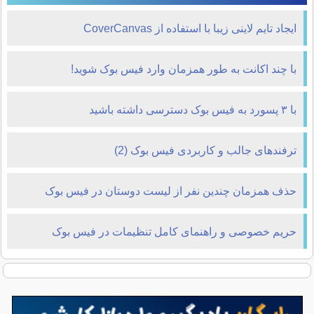
ایجاد تایم لاینی زیبا با استفاده از CoverCanvas
با چند اکانت به طور همزمان وارد فیس بوک شوید!
با ۳ پسورد به فیس بوک دسترسی داشته باشید
ترفندهای جالب و کاربردی فیس بوک (2)
حذف همزمان چندین نفر از لیست دوستان در فیس بوک
حریم خصوصی و راهنمای کامل تنظیمات در فیس بوک