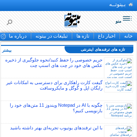
بـیتوتــه
منو
خانه
اخبار داغ
تازه ها
تبلیغات در بیتوته
درباره ما
ت
تازه های ترفندهای اینترنتی
بیشتر »
حریم خصوصی را حفظ کنید/نحوه جلوگیری از ذخیره
عکس های خود در چت های اسنپ چت
گیفت کارت راهکاری برای دسترسی به امکانات غیر
رایگان اپل و گوگل و مایکروسافت
چگونه با AI در Notepad ویندوز 11 متن‌های خود را
بازنویسی کنیم؟
با این ترفندهای یوتیوب تجربه‌ای بهتر داشته باشید