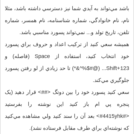
باشد مي‌تواند به آيدي شما نيز دسترسي داشته باشد، مثلا
نام، نام خانوادگي، شماره شناسنامه، نام همسر، شماره
تلفن، تاريخ تولد و... نمي‌تواند پسورد مناسبي باشد.
هميشه سعي کنيد از ترکيب اعداد و حروف براي پسورد
خود انتخاب کنيد، استفاده از Space (فاصله) و
Shift+123... (@#$%^&*) تا حد زيادي از لو رفتن پسورد
جلوگيري مي‌کند.
سعي کنيد پسورد خود را بين دوتگ <##> قرار دهيد (يک
پنجره پي ام باز کنيد اين نوشته را بفرستيد
<#4415yhk#> بعد آن را سند کنيد ولي مشاهده مي‌کنيد
که نوشته‌اي براي طرف مقابل فرستاده نشد).