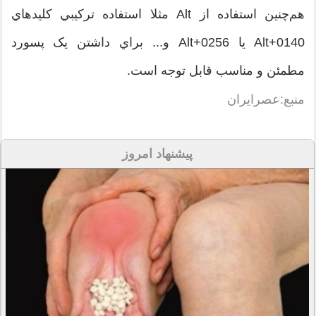
هم‌چنين استفاده از Alt مثلا استفاده ترکيبي کليدهاي
Alt+0140 يا Alt+0256 و... براي داشتن يک پسورد
مطمئن و مناسب قابل توجه است.
منبع:عصرایران
پیشنهاد امروز