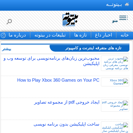
بـیتوتــه
منو
خانه
اخبار داغ
تازه ها
تبلیغات در بیتوته
درباره ما
ت
تازه های متفرقه اينترنت و كامپيوتر
بیشتر »
محبوب‌ترین زبان‌های برنامه‌نویسی برای توسعه وب و
اپلیکیشن
How to Play Xbox 360 Games on Your PC
ایجاد خروجی pdf از مجموعه تصاویر
ساخت اپلیکیشن بدون برنامه نویسی