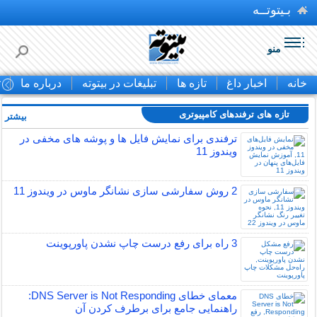
بـیتوتــه
منو
خانه
اخبار داغ
تازه ها
تبلیغات در بیتوته
درباره ما
ت
تازه های ترفندهای کامپیوتری
بیشتر »
ترفندی برای نمایش فایل ها و پوشه های مخفی در
ویندوز 11
2 روش سفارشی سازی نشانگر ماوس در ویندوز 11
3 راه برای رفع درست چاپ نشدن پاورپوینت
معمای خطای DNS Server is Not Responding:
راهنمایی جامع برای برطرف کردن آن