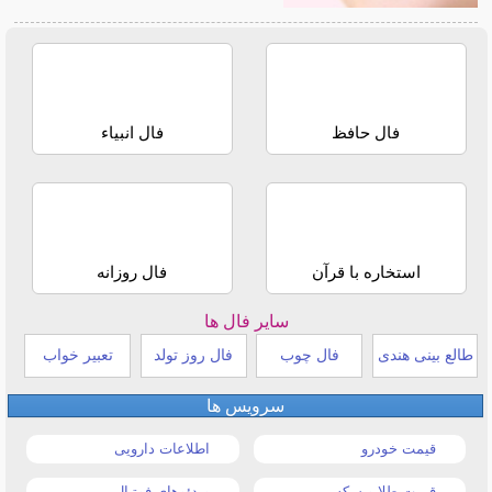
فال حافظ
فال انبیاء
استخاره با قرآن
فال روزانه
سایر فال ها
طالع بینی هندی
فال چوب
فال روز تولد
تعبیر خواب
سرویس ها
قیمت خودرو
اطلاعات دارویی
قیمت طلا و سکه
ویدئوهای فوتبال