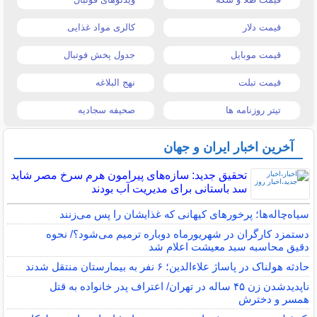
قیمت دلار
کالری مواد غذایی
قیمت موبایل
جدول پخش فوتبال
قیمت تبلت
نهج البلاغه
تیتر روزنامه ها
صحیفه سجادیه
آخرین اخبار ایران و جهان
تحقیق جدید: سازه‌های پیرامون هرم سرخ مصر شاید
سد باستانی برای مدیریت آب بودند
سیاه‌چاله‌ها؛ پرخورهای کیهانی که غذایشان را پس می‌زنند
دستمزد کارگران در شهریورماه دوباره ترمیم می‌شود؟/ نحوه
دقیق محاسبه سبد معیشت اعلام شد
حادثه هولناک در پاساژ علاءالدین؛ ۶ نفر به بیمارستان منتقل شدند
ناپدیدشدن زن ۴۵ ساله در تهران/ اعتراف پدر خانواده به قتل
همسر و دخترش