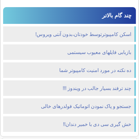
چند گام بالاتر
اسکن کامپیوترتوسط خودتان،بدون آنتی ویروس!
بازبابی فايلهای معيوب سيستمی
ده نكته در مورد امنيت كامپيوتر شما
چند ترفند بسيار جالب در ويندوز !!!
جستجو و پاک نمودن اتوماتیک فولدرهای خالی
خش گیری سی دی با خمیر دندان!!