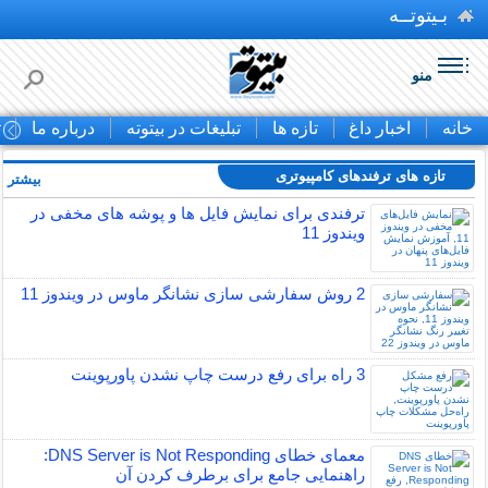
بـیتوتــه
منو
خانه
اخبار داغ
تازه ها
تبلیغات در بیتوته
درباره ما
ت
تازه های ترفندهای کامپیوتری
بیشتر »
ترفندی برای نمایش فایل ها و پوشه های مخفی در
ویندوز 11
2 روش سفارشی سازی نشانگر ماوس در ویندوز 11
3 راه برای رفع درست چاپ نشدن پاورپوینت
معمای خطای DNS Server is Not Responding:
راهنمایی جامع برای برطرف کردن آن