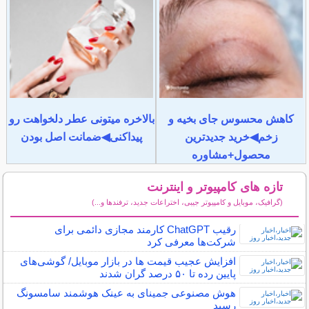
کاهش محسوس جای بخیه و
بالاخره میتونی عطر دلخواهت رو
زخم◀خرید جدیدترین
پیداکنی◀ضمانت اصل بودن
محصول+مشاوره
تازه های کامپیوتر و اینترنت
(گرافیک، موبایل و کامپیوتر جیبی، اختراعات جدید، ترفندها و...)
سایر مطالب کامپیوتر و اینترنت
رقیب ChatGPT کارمند مجازی دائمی برای
شرکت‌ها معرفی کرد
افزایش عجیب قیمت ها در بازار موبایل/ گوشی‌های
پایین رده تا ۵۰ درصد گران شدند
هوش مصنوعی جمینای به عینک هوشمند سامسونگ
رسید