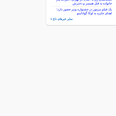
خانواده به قتل همسر و دخترش
یک فیلم مرموز در جشنواره ونیز حضور دارد؛
اهدای جایزه به لوکا گوادانینو
سایر خبرهای داغ »