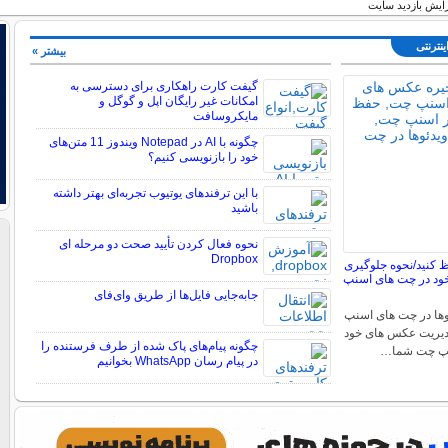
ینترنتی
بیشتر »
گیفت کارت راهکاری برای دسترسی به
امکانات غیر رایگان اپل و گوگل و
مایکروسافت
چگونه با AI در Notepad ویندوز 11 متن‌های
خود را بازنویسی کنیم؟
با این ترفندهای یوتیوب تجربه‌ای بهتر داشته
باشید
نحوه فعال کردن تأیید صحت دو مرحله ای
Dropbox
کنید/نحوه جلوگیری
ود در چت های اسنپ
جابه‌جایی فایل‌ها از طریق وای‌فای
ها در چت های اسنپ
دیریت عکس های خود
چگونه پیام‌های پاک شده از طرف فرستنده را
نپ چت شما…
در پیام رسان WhatsApp بخوانیم