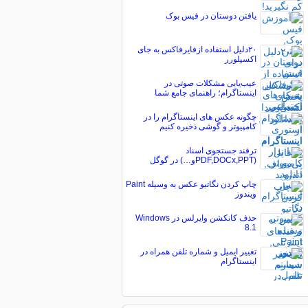
یافتن دوستان در فیس بوک
۲۰دلیل استفاده ازفایرفاکس به جای
اکسپلورر
عیب‌یابی مشکلات صوتی در
اینستاگرام؛ راهنمای جامع شما
چگونه عکس های اینستاگرام را در
کامپیوتر و گوشی ذخیره کنیم
ترفند جستجوی اسناد
(PDF,DOCx,PPTو…) در گوگل
چاپ کردن نگاتیو عکس به وسیله Paint
ویندوز
حذف کانکشن وایرلس در Windows
8.1
تغییر ایمیل و شماره تلفن همراه در
اینستاگرام