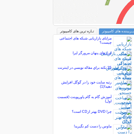
پـربیننده های کامپیوتر
تـازه ترین های کامپیوتر
مزایای بازاریابی شبکه های اجتماعی
چیست؟
ابزارهای پنهان مرورگر اپرا
25 نکته براي مقاله نويسي در اينترنت
رتبه سایت خود را در گوگل افزایش
دهید!(1)
آموزش گام به گام پاورپوینت (قسمت
اول)
چرا DVD بهتر ازCD است؟
ماوس را دست کم نگیرید!