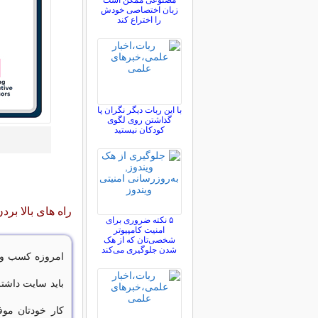
مصنوعی ممکن است
زبان اختصاصی خودش
را اختراع کند
با این ربات دیگر نگران پا
گذاشتن روی لگوی
کودکان نیستید
راه های بالا برد
۵ نکته ضروری برای
امنیت کامپیوتر
شخصی‌تان که از هک
شدن جلوگیری می‌کند
امروزه کسب و ک
باید سایت داشته
کار خودتان موف