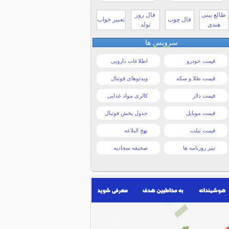
طالع بینی
فال روز
فال چوب
تعبیر خواب
هندی
تولد
سرویس ها
قیمت خودرو
اطلاعات دارویی
قیمت طلا و سکه
ویدئوهای فوتبال
قیمت دلار
کالری مواد غذایی
قیمت موبایل
جدول پخش فوتبال
قیمت تبلت
نهج البلاغه
تیتر روزنامه ها
صحیفه سجادیه