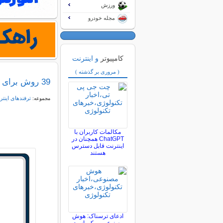
ورزش
مجله خودرو
کامپیوتر
و اینترنت
( مروری بر گذشته )
39 روش برای افزایش بازدید سایت
ترفندهای اینتر
مجموعه:
مکالمات کاربران با
ChatGPT همچنان در
اینترنت قابل دسترس
هستند
ادعای ترسناک: هوش