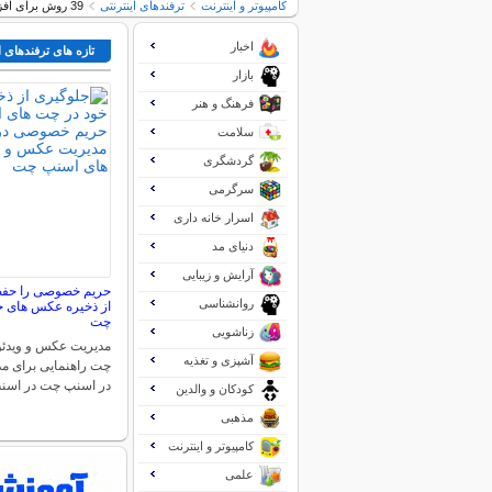
کامپیوتر و اینترنت
ترفندهای اینترنتی
39 روش برای افزایش بازدید سایت
اخبار
تازه های ترفندهای ا
بازار
فرهنگ و هنر
سلامت
گردشگری
سرگرمی
اسرار خانه داری
دنیای مد
آرایش و زیبایی
حریم خصوصی را حفظ 
روانشناسی
از ذخیره عکس های خ
چت
زناشویی
مدیریت عکس و ویدئو
آشپزی و تغذیه
چت راهنمایی برای م
در اسنپ چت در اس
کودکان و والدین
مذهبی
کامپیوتر و اینترنت
علمی