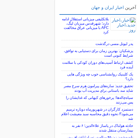
آخرین
اخبار ایران و جهان
بلاتکلیفی میزبانی استقلال ادامه
دارد؛ شهرقدس میزبان لیگ،
AFC با میزبانی عراق مخالفت
کرد
پدر لیونل مسی درگذشت
پزشکیان: بهترین زمان برای دستیابی به توافق،
شرایط کنونی است
کشف ارتباط آسیب‌های دوران کودکی با سلامت
آینده فرد
یک کلینیک روانشناسی خوب چه ویژگی هایی
دارد؟
تحقیق جدید: سازه‌های پیرامون هرم سرخ مصر
شاید سد باستانی برای مدیریت آب بودند
سیاه‌چاله‌ها؛ پرخورهای کیهانی که غذایشان را
پس می‌زنند
دستمزد کارگران در شهریورماه دوباره ترمیم
می‌شود؟/ نحوه دقیق محاسبه سبد معیشت اعلام
شد
حادثه هولناک در پاساژ علاءالدین؛ ۶ نفر به
بیمارستان منتقل شدند
ناپدیدشدن زن ۴۵ ساله در تهران/ اعتراف پدر