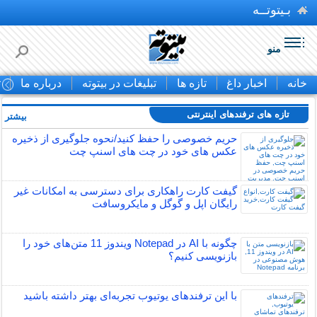
بـیتوتــه
منو
خانه
اخبار داغ
تازه ها
تبلیغات در بیتوته
درباره ما
ت
تازه های ترفندهای اینترنتی
بیشتر »
حریم خصوصی را حفظ کنید/نحوه جلوگیری از ذخیره
عکس های خود در چت های اسنپ چت
گیفت کارت راهکاری برای دسترسی به امکانات غیر
رایگان اپل و گوگل و مایکروسافت
چگونه با AI در Notepad ویندوز 11 متن‌های خود را
بازنویسی کنیم؟
با این ترفندهای یوتیوب تجربه‌ای بهتر داشته باشید