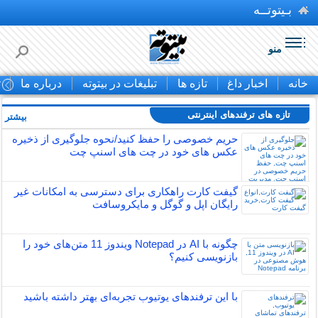
بـیتوتــه
منو
خانه
اخبار داغ
تازه ها
تبلیغات در بیتوته
درباره ما
ت
تازه های ترفندهای اینترنتی
بیشتر »
حریم خصوصی را حفظ کنید/نحوه جلوگیری از ذخیره
عکس های خود در چت های اسنپ چت
گیفت کارت راهکاری برای دسترسی به امکانات غیر
رایگان اپل و گوگل و مایکروسافت
چگونه با AI در Notepad ویندوز 11 متن‌های خود را
بازنویسی کنیم؟
با این ترفندهای یوتیوب تجربه‌ای بهتر داشته باشید