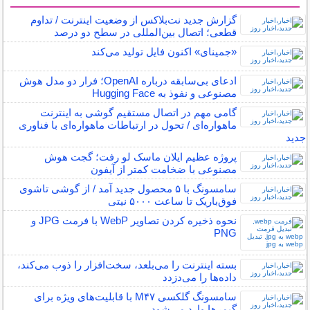
سایر مطالب کامپیوتر و اینترنت
گزارش جدید نت‌بلاکس از وضعیت اینترنت / تداوم
قطعی؛ اتصال بین‌المللی در سطح دو درصد
«جمینای» اکنون فایل تولید می‌کند
ادعای بی‌سابقه درباره OpenAI؛ فرار دو مدل هوش
مصنوعی و نفوذ به Hugging Face
گامی مهم در اتصال مستقیم گوشی‌ به اینترنت
ماهواره‌ای / تحول در ارتباطات ماهواره‌ای با فناوری
جدید
پروژه عظیم ایلان ماسک لو رفت؛ گجت هوش
مصنوعی با ضخامت کمتر از آیفون
سامسونگ با ۵ محصول جدید آمد / از گوشی تاشوی
فوق‌باریک تا ساعت ۵۰۰۰ نیتی
نحوه ذخیره‌ کردن تصاویر WebP با فرمت JPG و
PNG
بسته اینترنت را می‌بلعد، سخت‌افزار را ذوب می‌کند،
داده‌ها را می‌دزدد
سامسونگ گلکسی M۴۷ با قابلیت‌های ویژه برای
گیمرها وارد می‌شود