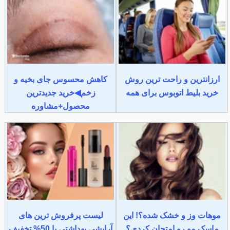
ارزانترین و راحت ترین روش
کاهش محسوس جای بخیه و
خرید بلیط اتوبوس برای همه
زخم◀خرید جدیدترین
محصول+مشاوره
موهات وز و خشک شده؟! این
لیست پرفروش ترین های
ماسک مو رو امتحان کردی؟
آرایشی بهداشتی با 50% تخفیف