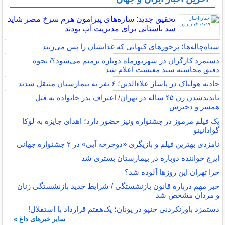
تحقیق جدید: سازه‌های پیرامون هرم سرخ مصر شاید
سد باستانی برای مدیریت آب بودند
سیاه‌چاله‌ها؛ پرخورهای کیهانی که غذایشان را پس می‌زنند
دستمزد کارگران در شهریورماه دوباره ترمیم می‌شود؟/ نحوه
دقیق محاسبه سبد معیشت اعلام شد
حادثه هولناک در پاساژ علاءالدین؛ ۶ نفر به بیمارستان منتقل شدند
ناپدیدشدن زن ۴۵ ساله در تهران/ اعتراف پدر خانواده به قتل
همسر و دخترش
یک فیلم مرموز در جشنواره ونیز حضور دارد؛ اهدای جایزه به لوکا
گوادانینو
نامزدی بهترین فیلم و بازیگری «دوچرخه آبی» در ۲ جشنواره جهانی
ایرج خواننده دوباره در بیمارستان بستری شد
چرا تهران این روزها آلوده شد؟
خبر مهم درباره قانون بازنشستگی / شرایط جدید بازنشستگی زنان
و مردان مشخص شد
دستمزد باورنکردنی جنپو در یونان؛ یک‌هفتم قرارداد با استقلال!
سایر خبرهای داغ »