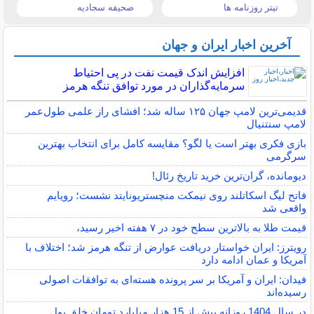
تیتر روزنامه ها
صحیفه سجادیه
آخرین اخبار ایران و جهان
افزایش اندک قیمت نفت در پی احتیاط
سرمایه‌گذاران در مورد توافق تنگه هرمز
قدیمی‌ترین لامپ جهان ۱۲۵ ساله شد؛ افشای راز علمی طول‌عمر
لامپ سنتنیال
بازی فکری بهتر است یا لگو؟ مقایسه کامل برای انتخاب بهترین
سرگرمی
دیومانده، گران‌ترین خرید تاریخ رئال!
فاتح لیگ اسکاتلند روی نیمکت منچستریونایتد نشست؛ رویایم
واقعی شد
قیمت طلا به بالاترین سطح خود در ۷ هفته اخیر رسید،
رویترز: ایران خواستار دریافت عوارض از تنگه هرمز شد؛ اختلاف با
آمریکا و عمان ادامه دارد
فیدان: ایران و آمریکا بر سر پرونده هسته‌ای به توافقات اصولی
رسیده‌اند
در سال 1404 روزانه بیش از 15 هزار میلیارد تومان خلق پول