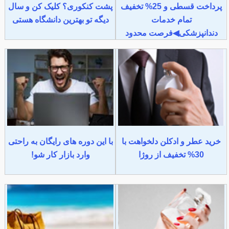
پرداخت قسطی و 25% تخفیف
پشت کنکوری؟ کلیک کن و سال
تمام خدمات
دیگه تو بهترین دانشگاه هستی
دندانپزشکی◀فرصت محدود
خرید عطر و ادکلن دلخواهت با
با این دوره های رایگان به راحتی
30% تخفیف از روژا
وارد بازار کار شو!