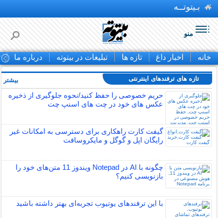
بـیتوتــه
منو
خانه
اخبار داغ
تازه ها
تبلیغات در بیتوته
درباره ما
ت
تازه های ترفندهای اینترنتی
بیشتر »
حریم خصوصی را حفظ کنید/نحوه جلوگیری از ذخیره
عکس های خود در چت های اسنپ چت
گیفت کارت راهکاری برای دسترسی به امکانات غیر
رایگان اپل و گوگل و مایکروسافت
چگونه با AI در Notepad ویندوز 11 متن‌های خود را
بازنویسی کنیم؟
با این ترفندهای یوتیوب تجربه‌ای بهتر داشته باشید