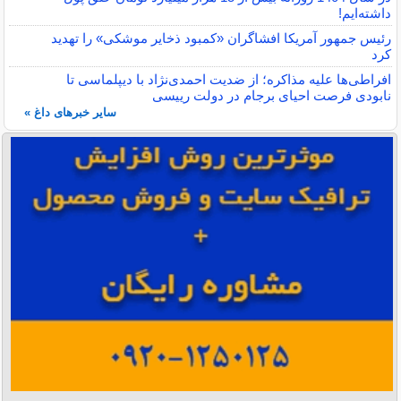
داشته‌ایم!
رئیس جمهور آمریکا افشاگران «کمبود ذخایر موشکی» را تهدید
کرد
افراطی‌ها علیه مذاکره؛ از ضدیت احمدی‌نژاد با دیپلماسی تا
نابودی فرصت احیای برجام در دولت رییسی
سایر خبرهای داغ »