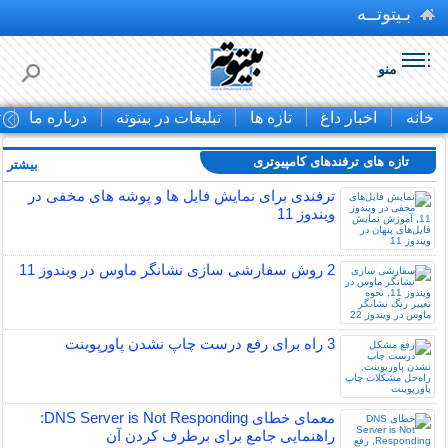
بـیتوتــه
منو
خانه
اخبار داغ
تازه ها
تبلیغات در بیتوته
درباره ما
ت
تازه های ترفندهای کامپیوتری
بیشتر »
ترفندی برای نمایش فایل ها و پوشه های مخفی در
ویندوز 11
2 روش سفارشی سازی نشانگر ماوس در ویندوز 11
3 راه برای رفع درست چاپ نشدن پاورپوینت
معمای خطای DNS Server is Not Responding:
راهنمایی جامع برای برطرف کردن آن