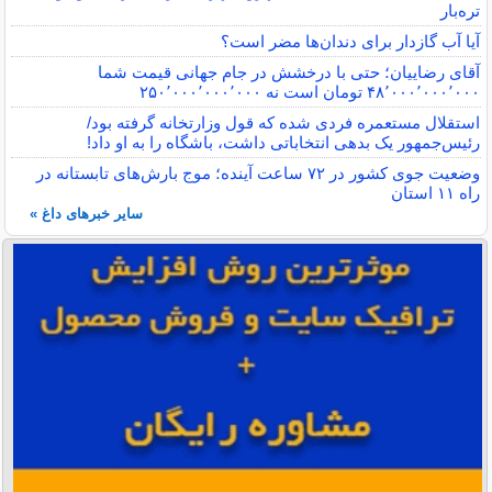
تره‌بار
آیا آب گازدار برای دندان‌ها مضر است؟
آقای رضاییان؛ حتی با درخشش در جام جهانی قیمت شما
۴۸٬۰۰۰٬۰۰۰٬۰۰۰ تومان است نه ۲۵۰٬۰۰۰٬۰۰۰٬۰۰۰
استقلال مستعمره فردی شده که قول وزارتخانه گرفته بود/
رئیس‌جمهور یک بدهی انتخاباتی داشت، باشگاه را به او داد!
وضعیت جوی کشور در ۷۲ ساعت آینده؛ موج بارش‌های تابستانه در
راه ۱۱ استان
سایر خبرهای داغ »