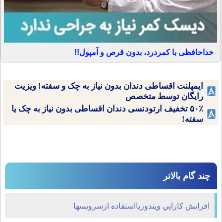
خداحافظی با کمردرد، بدون قرص و آمپول!!
ایمپلنت اقساطی دندان بدون نیاز به چک و سفته! ویزیت
رایگان توسط متخصص
۵۰٪ تخفیف ارتودنسی دندان اقساطی بدون نیاز به چک یا
سفته!
چند گام بالاتر
افزايش كارايي ويندوزبااستفاده ازسرويسها