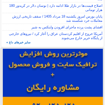
اصلاح قیمت‌ها در بازار طلا ادامه دارد | نوسان دلار در کریدور 180
هزار تومانی
پایان بورس امروز یکشنبه 18 مرداد 1405 / سقف تاریخی ارزش
معاملات خرد شکسته شد
افشای پشت پرده ماجرای افزودن وایتکس به شیر
آمریکا خروج از اقلیم کردستان عراق را آغاز کرد / نیروهای خارجی
از پایگاه حریر خارج می‌شوند
سایر خبرهای داغ »