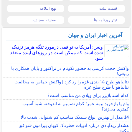
قیمت تبلت
نهج البلاغه
تیتر روزنامه ها
صحیفه سجادیه
آخرین اخبار ایران و جهان
ونس: آمریکا به توافقی درمورد تنگه هرمز نزدیک
شده است که ممکن است در روزهای آینده منعقد
شود
واکنش حجت کریمی به حضور نکونام در تراکتور و پایان همکاری با
ربیعی!
نتانیاهو طرح ۱۵ بندی غزه را رد کرد | واکنش حماس به مخالفت
نتانیاهو با طرح صلح غزه
کدام استابلایزر برای ویلای من مناسب است؟
وام یا بازخرید بیمه عمر؛ کدام تصمیم به اندوخته شما آسیب
کمتری می‌زند؟
14 مدل از بهترین انواع سمعک مناسب کم شنوایی شدت بالا
هشدار زیدآبادی درباره ادبیات خطرناک کیهان پیرامون «توافق
مکه»