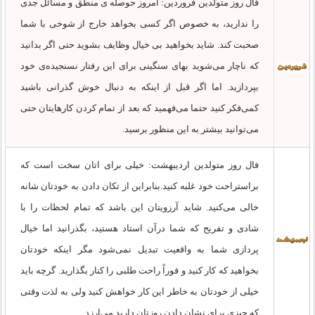
فال روز متولدین فروردین: امروز حوصله ی منطق و مسائل جدی
را ندارید، به خصوص اگر کسی بخواهد خارج از شوخی با شما
صحبت کند. شاید بخواهید بی خیال وظایف بشوید حتی اگر بدانید
که ناچار می‌شوید بهای سنگینی برای این رفتار نسنجیده‌ی خود
بپردازید. اما اگر قبل از اینکه به دنبال خوش گذرانی باشید
کمی‌فکر کنید حتما می‌فهمید که بعد از تمام کردن کارهایتان حتی
می‌توانید بیشتر به این منظور برسید.
فال روز متولدین اردیبهشت: خیلی برای اتان سخت است که
براستراحت خود غلبه کنید.بنابراین از تکان دادن به خودتان شانه
خالی می‌کنید. شاید آرزویتان این باشد که تمام لحظات را با
شادی و تفریح که شما درآن استاد هستید، بگذرانید اما خیال
پردازی شما به واقعیت تبدیل نمی‌شود مگر اینکه خودتان
بخواهید که کار کنید و فوراً راحت طلبی را کنار بگذارید. گرچه باید
خیلی از خودتان به خاطر این کار خواهش کنید ولی به لذت وقتی
که چیزی برای نشان دادن روزتان دارید می‌ارزد.