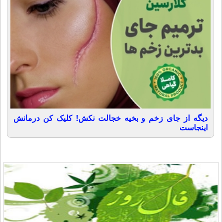
دیگه از جای زخم و بخیه خجالت نکش! کلیک کن درمانش
اینجاست