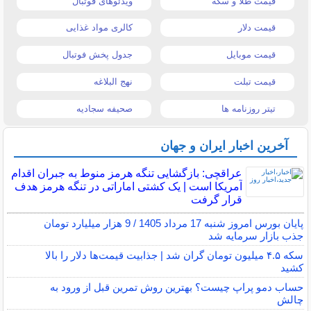
قیمت طلا و سکه
ویدئوهای فوتبال
قیمت دلار
کالری مواد غذایی
قیمت موبایل
جدول پخش فوتبال
قیمت تبلت
نهج البلاغه
تیتر روزنامه ها
صحیفه سجادیه
آخرین اخبار ایران و جهان
عراقچی: بازگشایی تنگه هرمز منوط به جبران اقدام
آمریکا است | یک کشتی اماراتی در تنگه هرمز هدف
قرار گرفت
پایان بورس امروز شنبه 17 مرداد 1405 / 9 هزار میلیارد تومان
جذب بازار سرمایه شد
سکه ۴.۵ میلیون تومان گران شد | جذابیت قیمت‌ها دلار را بالا
کشید
حساب دمو پراپ چیست؟ بهترین روش تمرین قبل از ورود به
چالش