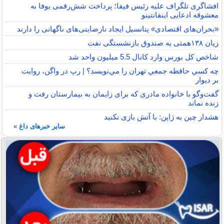
افشاگری تلگراف علیه رئیس فیفا؛ پرداخت شش‌رقمی یوفا به
معشوقه ادعایی اینفانتینو
«بحران‌های اقتصادی» پتانسیل ایجاد نارضایتی‌های ناگهانی را دارند
زیان ۱۳۸همتی به صندوق بازنشستگی نفت
شاخص کل بورس وارد کانال 5.5 میلیون واحد شد
چه كسي حافظه جمعي تهران را مي‌نويسد؟ | رپ در واگن، روايت
بر ديوار
گفت‌وگو با خانواده مادری که برای زایمان به بیمارستان رفت و
زنده نماند
هشدار چین به ژاپن: با آتش بازی نکنید
سایر خبرهای داغ »