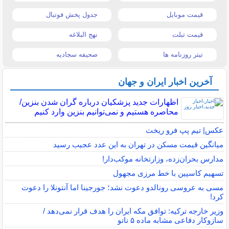
قیمت موبایل
جدول پخش فوتبال
قیمت تبلت
نهج البلاغه
تیتر روزنامه ها
صحیفه سجادیه
آخرین اخبار ایران و جهان
اظهارات جدید پزشکیان درباره گران شدن بنزین/
محاصره هستیم و نمی‌توانیم بنزین وارد کنیم
عکس| تیم پپ فرو ریخت
میانگین قیمت مسکن در تهران به این عدد عجیب رسید
مدارس بحران‌زده، وزارتخانه موکب‌دار!
تسهیم کاسپین با خط مرزی مجهول
مسی به عروسی رونالدو دعوت نشد؛ جورجینا اما آنتونلا را دعوت
کرد!
وزیر خارجه ترکیه: توافق مکه ایران را هدف قرار نمی‌دهد /
سازوکار دفاعی مشابه ماده ۵ ناتو