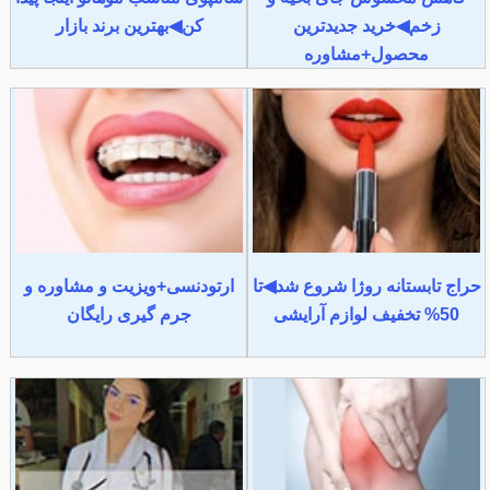
زخم◀خرید جدیدترین
کن◀بهترین برند بازار
محصول+مشاوره
حراج تابستانه روژا شروع شد◀تا
ارتودنسی+ویزیت و مشاوره و
50% تخفیف لوازم آرایشی
جرم گیری رایگان