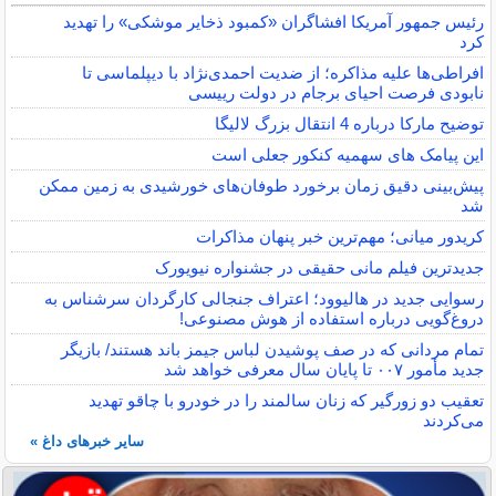
رئیس جمهور آمریکا افشاگران «کمبود ذخایر موشکی» را تهدید
کرد
افراطی‌ها علیه مذاکره؛ از ضدیت احمدی‌نژاد با دیپلماسی تا
نابودی فرصت احیای برجام در دولت رییسی
توضیح مارکا درباره 4 انتقال بزرگ لالیگا
این پیامک های سهمیه کنکور جعلی است
پیش‌بینی دقیق زمان برخورد طوفان‌های خورشیدی به زمین ممکن
شد
کریدور میانی؛ مهم‌ترین خبر پنهان مذاکرات
جدیدترین فیلم مانی حقیقی در جشنواره نیویورک
رسوایی جدید در هالیوود؛ اعتراف جنجالی کارگردان سرشناس به
دروغ‌گویی درباره استفاده از هوش مصنوعی!
تمام مردانی که در صف پوشیدن لباس جیمز باند هستند/ بازیگر
جدید مأمور ۰۰۷ تا پایان سال معرفی خواهد شد
تعقیب دو زورگیر که زنان سالمند را در خودرو با چاقو تهدید
می‌کردند
سایر خبرهای داغ »