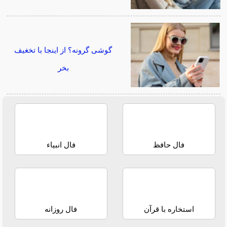
گوشی گرونه؟ از اینجا با تخغیف
بخر
فال حافظ
فال انبیاء
استخاره با قرآن
فال روزانه