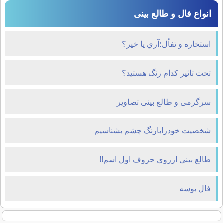
انواع فال و طالع بینی
استخاره و تفأل؛آري يا خير؟
تحت تاثير كدام رنگ هستيد؟
سرگرمی و طالع بینی تصاویر
شخصیت خودرابارنگ چشم بشناسیم
طالع بینی ازروی حروف اول اسم!!
فال بوسه