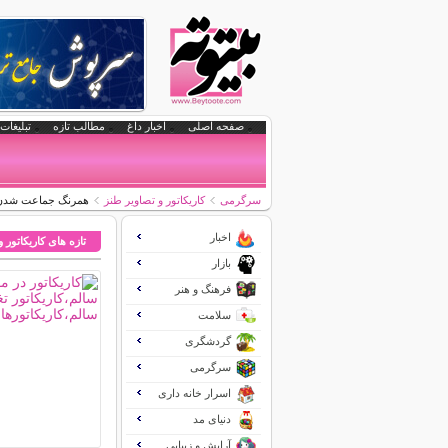
صفحه اصلی
اخبار داغ
مطالب تازه
تبلیغات 
سرگرمی
کاریکاتور و تصاویر طنز
همرنگ جماعت شدن
اخبار
تازه های کاریکاتور 
بازار
فرهنگ و هنر
سلامت
گردشگری
سرگرمی
اسرار خانه داری
دنیای مد
آرایش و زیبایی