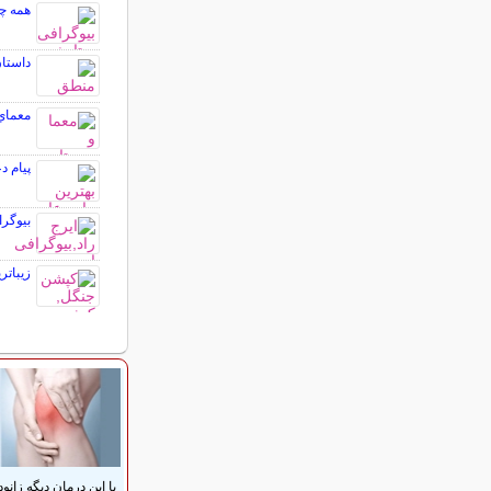
همه چ
داستا
معماي
پیام د
بیوگر
زیبات
با این درمان دیگه زانود