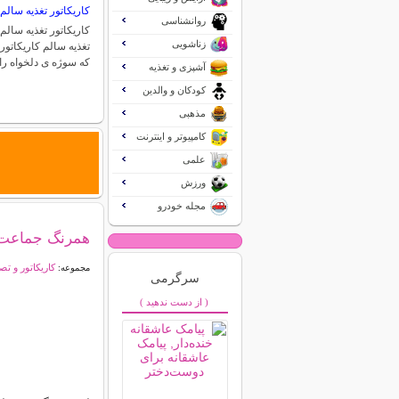
کاریکاتور تغذیه سالم
روانشناسی
کاریکاتور تغذیه سالم 
زناشویی
تغذیه سالم کاریکاتو
که سوژه ی دلخواه را
آشپزی و تغذیه
کودکان و والدین
مذهبی
کامپیوتر و اینترنت
علمی
ورزش
مجله خودرو
همرنگ جماعت
کاریکاتور و تص
مجموعه:
سرگرمی
( از دست ندهید )