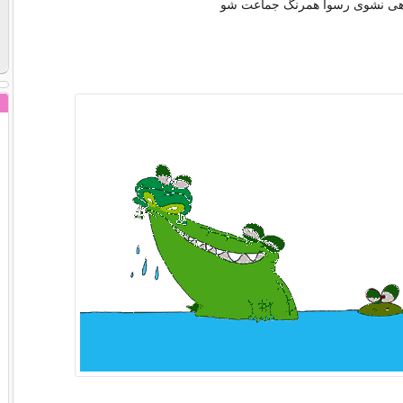
اهی نشوی رسوا همرنگ جماعت شو