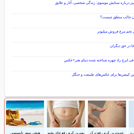
یز درباره ستایش موسوی: زندگی شخصی، آثار و علایق
ن جالب منطق چیست؟
 تخم مرغ فروش ميليونر
عا در حق دیگران
افی ایرج راد چهره شناخته شده دنیای هنر+عکس
رین کپشن‌ها برای عکس‌های طبیعت و جنگل
سایر مطالب سرگرمی
رد
جدیدترین کرم رفع ترک
بهترین کرم رفع جای بخیه
هیچی سفر تابستونی