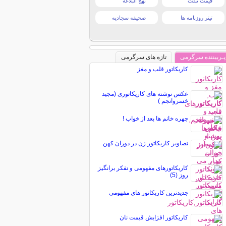
قیمت تبلت
نهج البلاغه
تیتر روزنامه ها
صحیفه سجادیه
پـربیننده سرگرمی
تازه های سرگرمی
کاریکاتور قلب و مغز
عکس نوشته های کاریکاتوری (مجید
خسروانجم )
چهره خانم ها بعد از خواب !
تصاویر کاریکاتور زن در دوران کهن
کاریکاتورهای مفهومی و تفکر برانگیز
روز (5)
جدیدترین کاریکاتور های مفهومی
کاریکاتور افزایش قیمت نان