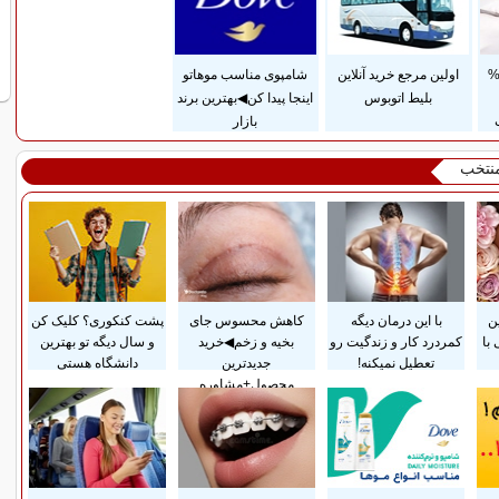
داخت قسطی و 25%
اولین مرجع خرید آنلاین
شامپوی مناسب موهاتو
بلیط اتوبوس
اینجا پیدا کن◀بهترین برند
بازار
منتخب
ن
با این درمان دیگه
کاهش محسوس جای
پشت کنکوری؟ کلیک کن
با
کمردرد کار و زندگیت رو
بخیه و زخم◀خرید
و سال دیگه تو بهترین
تعطیل نمیکنه!
جدیدترین
دانشگاه هستی
محصول+مشاوره