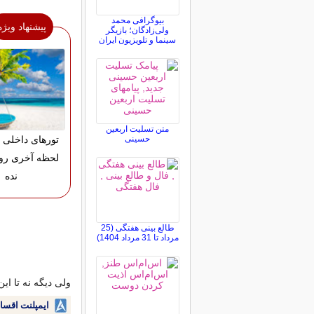
بیوگرافی محمد
پیشنهاد ویژه
ولی‌زادگان؛ بازیگر
سینما و تلویزیون ایران
متن تسلیت اربعین
حسینی
تورهای داخلی 
لحظه آخری رو
نده
طالع بینی هفتگی (25
مرداد تا 31 مرداد 1404)
ولی دیگه نه تا این
ایمپلنت اقسا