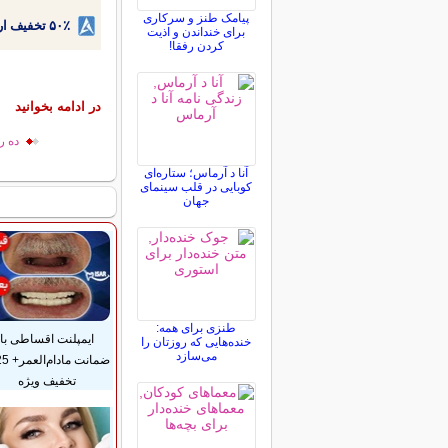
پیامک طنز و سرکاری
۵۰٪ تخفیف ارتودنسی دندان اقساطی بدون نیاز به چک یا سفته!
برای خنداندن و اذیت
کردن رفقا!
در ادامه بخوانید
ده ر
آنا د آرماس؛ ستاره‌ای
کوبایی در قلب سینمای
جهان
طنزی برای همه:
ایمپلنت اقساطی با
خنده‌هایی که روزتان را
می‌سازد
تخفیف ویژه