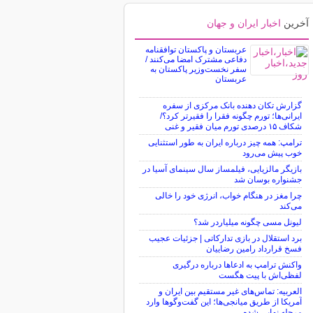
آخرین
اخبار ایران و جهان
عربستان و پاکستان توافقنامه
دفاعی مشترک امضا می‌کنند /
سفر نخست‌وزیر پاکستان به
عربستان
گزارش تکان‌ دهنده بانک مرکزی از سفره
ایرانی‌ها؛ تورم چگونه فقرا را فقیرتر کرد؟/
شکاف ۱۵ درصدی تورم میان فقیر و غنی
ترامپ: همه چیز درباره ایران به طور استثنایی
خوب پیش می‌رود
بازیگر مالزیایی، فیلمساز سال سینمای آسیا در
جشنواره بوسان شد
چرا مغز در هنگام خواب، انرژی خود را خالی
می‌کند
لیونل مسی چگونه میلیاردر شد؟
برد استقلال در بازی تدارکاتی | جزئیات عجیب
فسخ قرارداد رامین رضاییان
واکنش ترامپ به ادعاها درباره درگیری
لفظی‌اش با پیت هگست
العربیه: تماس‌های غیر مستقیم بین ایران و
آمریکا از طریق میانجی‌ها؛ این گفت‌و‌گو‌ها وارد
مرحله نهایی شده