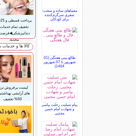
معماهای ساده و سخت؛
سفری سرگرم‌کننده
برای کودکان
پر
تخفیف تمام خدمات
دندانپزشکی◀فرصت
محدود
کالا ها و خدمات 
طالع بینی هفتگی (01
شهریور تا 07 شهریور
1404)
لیست پرفروش تری
های آرایشی بهداشتی 
50% تخفیف
پیام تسلیت رحلت پیامبر
و شهادت امام حسن
مجتبی