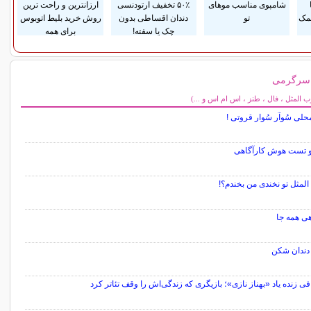
شامپوی مناسب موهای
۵۰٪ تخفیف ارتودنسی
ارزانترین و راحت ترین
مک
تو
دندان اقساطی بدون
روش خرید بلیط اتوبوس
چک یا سفته!
برای همه
 سرگرمی
می
المثل ، فال ، طنز ، اس ام اس و ...)
حلی سُوآر سُوار قروتی !
و تست هوش کارآگاهی
لمثل تو نخندی من بخندم؟!
هی همه جا
دندان شکن
فی زنده یاد «بهناز نازی»؛ بازیگری که زندگی‌اش را وقف تئاتر کرد