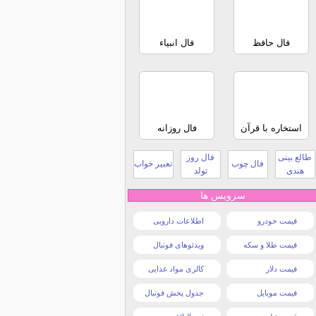
فال حافظ
فال انبیاء
استخاره با قرآن
فال روزانه
طالع بینی
فال روز
فال چوب
تعبیر خواب
هندی
تولد
سرویس ها
قیمت خودرو
اطلاعات دارویی
قیمت طلا و سکه
ویدئوهای فوتبال
قیمت دلار
کالری مواد غذایی
قیمت موبایل
جدول پخش فوتبال