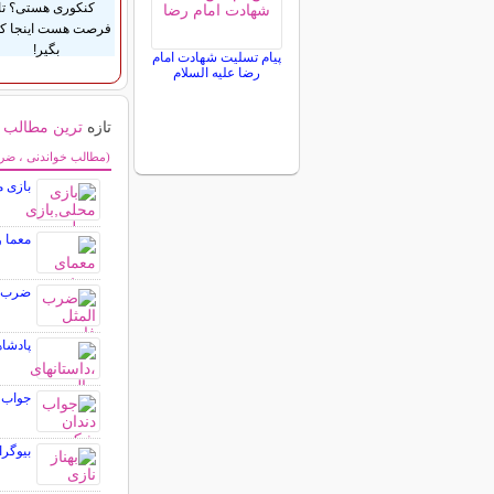
کنکوری هستی؟ تا
فرصت هست اینجا ک
بگیر!
پیام تسلیت شهادت امام
رضا علیه السلام
تازه
ترین مطالب
سایر مطالب سرگر
(مطالب خواندنی ، ضرب 
بازی م
معما 
ضرب ا
پادشا
جواب 
بیوگرا