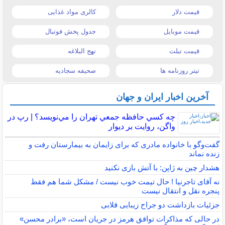
قیمت دلار
کالری مواد غذایی
قیمت موبایل
جدول پخش فوتبال
قیمت تبلت
نهج البلاغه
تیتر روزنامه ها
صحیفه سجادیه
آخرین اخبار ایران و جهان
چه كسي حافظه جمعي تهران را مي‌نويسد؟ | رپ در
واگن، روايت بر ديوار
گفت‌وگو با خانواده مادری که برای زایمان به بیمارستان رفت و
زنده نماند
هشدار چین به ژاپن: با آتش بازی نکنید
نه آقای تاجرنیا ! حال تیمت خوب نیست / مشکل شما هم فقط
پنجره نقل و انتقال نیست
جزئیات بازداشت دو جراح زیبایی قلابی
در حالی که مذاکرات توافق هرمز در جریان است، «برادر محسن»