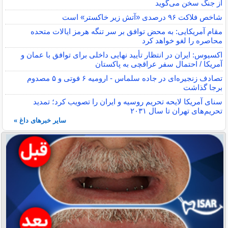
از جنگ سخن می‌گوید
شاخص فلاکت ۹۶ درصدی «آتش زیر خاکستر» است
مقام آمریکایی: به محض توافق بر سر تنگه هرمز ایالات متحده
محاصره را لغو خواهد کرد
اکسیوس: ایران در انتظار تأیید نهایی داخلی برای توافق با عمان و
آمریکا / احتمال سفر عراقچی به پاکستان
تصادف زنجیره‌ای در جاده سلماس - ارومیه ۶ فوتی و ۵ مصدوم
برجا گذاشت
سنای آمریکا لایحه تحریم روسیه و ایران را تصویب کرد؛ تمدید
تحریم‌های تهران تا سال ۲۰۳۱
سایر خبرهای داغ »