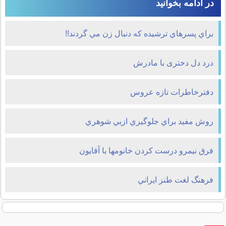
در ادامه بخوانید
براي پسرهاي ترشيده که دنبال زن مي گردند!!
درد دل دختری با مادرش
دفترخاطرات تازه عروس
روش مفيد براي جلوگيري ازبي شوهري
فرق نیمرو درست كردن خانومها با آقایون
فرهنگ لغت طنز ايراني