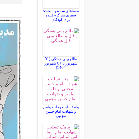
معماهای ساده و سخت؛
سفری سرگرم‌کننده
برای کودکان
طالع بینی هفتگی (01
شهریور تا 07 شهریور
1404)
پیام تسلیت رحلت پیامبر
و شهادت امام حسن
مجتبی