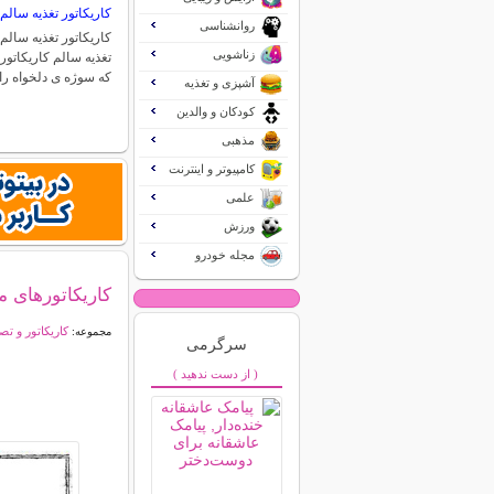
کاریکاتور تغذیه سالم
روانشناسی
کاریکاتور تغذیه سالم 
زناشویی
تغذیه سالم کاریکاتو
که سوژه ی دلخواه را
آشپزی و تغذیه
کودکان و والدین
مذهبی
کامپیوتر و اینترنت
علمی
ورزش
مجله خودرو
کاریکاتورهای مف
کاریکاتور و تص
مجموعه:
سرگرمی
( از دست ندهید )