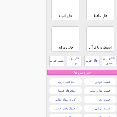
فال حافظ
فال انبیاء
استخاره با قرآن
فال روزانه
طالع بینی
فال روز
فال چوب
تعبیر خواب
هندی
تولد
سرویس ها
قیمت خودرو
اطلاعات دارویی
قیمت طلا و سکه
ویدئوهای فوتبال
قیمت دلار
کالری مواد غذایی
قیمت موبایل
جدول پخش فوتبال