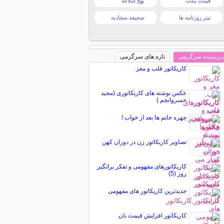
قیمت تبلت
نهج البلاغه
تیتر روزنامه ها
صحیفه سجادیه
پـربیننده سرگرمی
تازه های سرگرمی
کاریکاتور قلب و مغز
عکس نوشته های کاریکاتوری (مجید
خسروانجم )
چهره خانم ها بعد از خواب !
تصاویر کاریکاتور زن در دوران کهن
کاریکاتورهای مفهومی و تفکر برانگیز
روز (5)
جدیدترین کاریکاتور های مفهومی
کاریکاتور افزایش قیمت نان