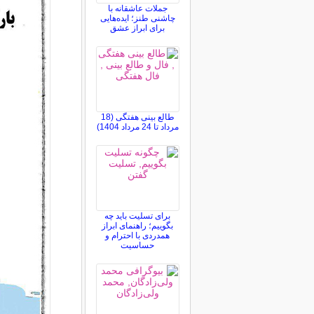
جملات عاشقانه با
چاشنی طنز؛ ایده‌هایی
برای ابراز عشق
طالع بینی هفتگی (18
مرداد تا 24 مرداد 1404)
برای تسلیت باید چه
بگوییم؛ راهنمای ابراز
همدردی با احترام و
حساسیت