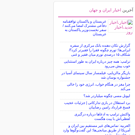
آخرین
اخبار ایران و جهان
عربستان و پاکستان توافقنامه
دفاعی مشترک امضا می‌کنند /
سفر نخست‌وزیر پاکستان به
عربستان
گزارش تکان‌ دهنده بانک مرکزی از سفره
ایرانی‌ها؛ تورم چگونه فقرا را فقیرتر کرد؟/
شکاف ۱۵ درصدی تورم میان فقیر و غنی
ترامپ: همه چیز درباره ایران به طور استثنایی
خوب پیش می‌رود
بازیگر مالزیایی، فیلمساز سال سینمای آسیا در
جشنواره بوسان شد
چرا مغز در هنگام خواب، انرژی خود را خالی
می‌کند
لیونل مسی چگونه میلیاردر شد؟
برد استقلال در بازی تدارکاتی | جزئیات عجیب
فسخ قرارداد رامین رضاییان
واکنش ترامپ به ادعاها درباره درگیری
لفظی‌اش با پیت هگست
العربیه: تماس‌های غیر مستقیم بین ایران و
آمریکا از طریق میانجی‌ها؛ این گفت‌و‌گو‌ها وارد
مرحله نهایی شده