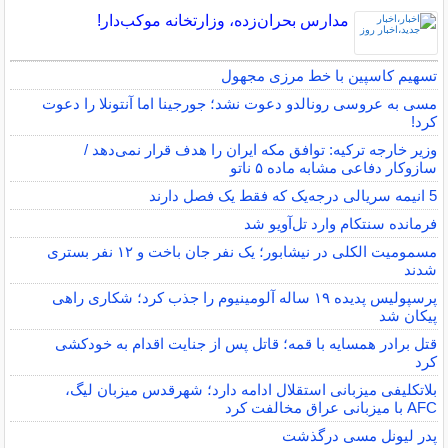
مدارس بحران‌زده، وزارتخانه موکب‌دار!
تسهیم کاسپین با خط مرزی مجهول
مسی به عروسی رونالدو دعوت نشد؛ جورجینا اما آنتونلا را دعوت
کرد!
وزیر خارجه ترکیه: توافق مکه ایران را هدف قرار نمی‌دهد /
سازوکار دفاعی مشابه ماده ۵ ناتو
5 انیمه سریالی درجه‌یک که فقط یک فصل دارند
فرمانده سنتکام وارد تل‌آویو شد
مسمومیت الکلی در نیشابور؛ یک نفر جان باخت و ۱۲ نفر بستری
شدند
پرسپولیس پدیده ۱۹ ساله آلومینیوم را جذب کرد؛ شکاری راهی
پیکان شد
قتل برادر همسایه با قمه؛ قاتل پس از جنایت اقدام به خودکشی
کرد
بلاتکلیفی میزبانی استقلال ادامه دارد؛ شهرقدس میزبان لیگ،
AFC با میزبانی عراق مخالفت کرد
پدر لیونل مسی درگذشت