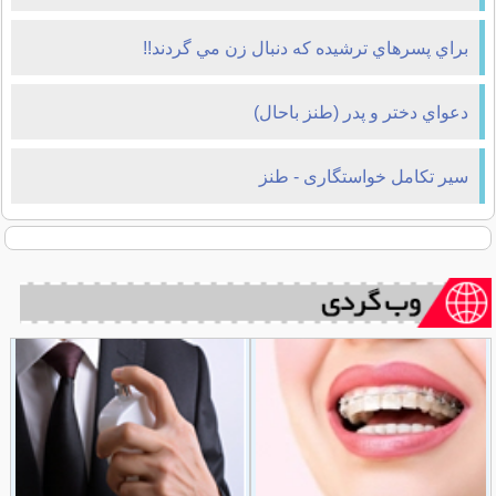
براي پسرهاي ترشيده که دنبال زن مي گردند!!
دعواي دختر و پدر (طنز باحال)
سیر تکامل خواستگاری - طنز