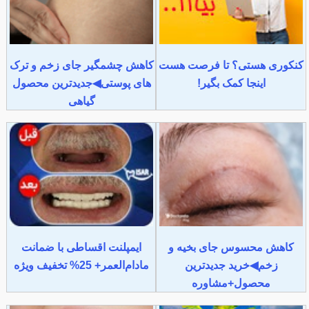
کنکوری هستی؟ تا فرصت هست
کاهش چشمگیر جای زخم و ترک
اینجا کمک بگیر!
های پوستی◀جدیدترین محصول
گیاهی
کاهش محسوس جای بخیه و
ایمپلنت اقساطی با ضمانت
زخم◀خرید جدیدترین
مادام‌العمر+ 25% تخفیف ویژه
محصول+مشاوره