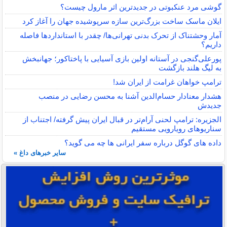
گوشی مرد عنکبوتی در جدیدترین اثر مارول چیست؟
ایلان ماسک ساخت بزرگ‌ترین سازه سرپوشیده جهان را آغاز کرد
آمار وحشتناک از تحرک بدنی تهرانی‌ها/ چقدر با استانداردها فاصله
داریم؟
پورعلی‌گنجی در آستانه اولین بازی آسیایی با پاختاکور؛ جهانبخش
به لیگ هلند بازگشت
ترامپ خواهان غرامت از ایران شد!
هشدار معنادار حسام‌الدین آشنا به محسن رضایی در منصب
جدیدش
الجزیره: ترامپ لحنی آرام‌تر در قبال ایران پیش گرفته/ اجتناب از
سناریوهای رویارویی مستقیم
داده‌ های گوگل درباره سفر ایرانی ‌ها چه می ‌گوید؟
سایر خبرهای داغ »