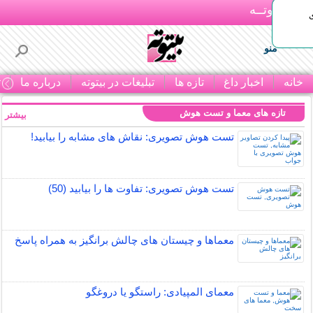
بـیتوتــه
منو
خانه
اخبار داغ
تازه ها
تبلیغات در بیتوته
درباره ما
ت
تازه های معما و تست هوش
بیشتر »
تست هوش تصویری: نقاش های مشابه را بیابید!
تست هوش تصویری: تفاوت ها را بیابید (50)
معماها و چیستان های چالش برانگیز به همراه پاسخ
معمای المپیادی: راستگو یا دروغگو