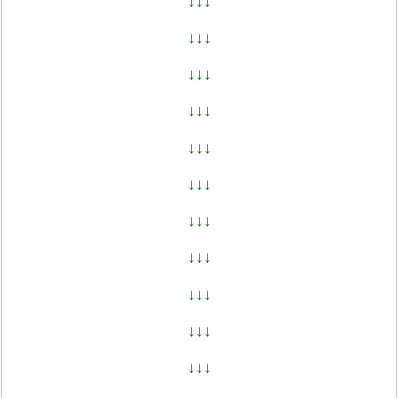
↓↓↓
↓↓↓
↓↓↓
↓↓↓
↓↓↓
↓↓↓
↓↓↓
↓↓↓
↓↓↓
↓↓↓
↓↓↓