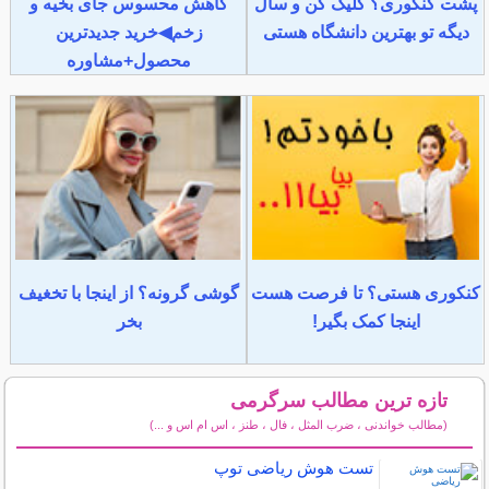
پشت کنکوری؟ کلیک کن و سال
کاهش محسوس جای بخیه و
دیگه تو بهترین دانشگاه هستی
زخم◀خرید جدیدترین
محصول+مشاوره
کنکوری هستی؟ تا فرصت هست
گوشی گرونه؟ از اینجا با تخغیف
اینجا کمک بگیر!
بخر
تازه ترین مطالب سرگرمی
(مطالب خواندنی ، ضرب المثل ، فال ، طنز ، اس ام اس و ...)
سایر مطالب سرگرمی
تست هوش ریاضی توپ