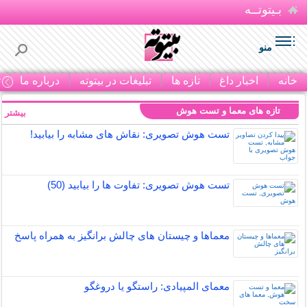
بـیتوتــه
منو
خانه
اخبار داغ
تازه ها
تبلیغات در بیتوته
درباره ما
ت
تازه های معما و تست هوش
بیشتر »
تست هوش تصویری: نقاش های مشابه را بیابید!
تست هوش تصویری: تفاوت ها را بیابید (50)
معماها و چیستان های چالش برانگیز به همراه پاسخ
معمای المپیادی: راستگو یا دروغگو