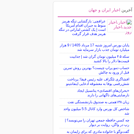
آخرین
اخبار ایران و جهان
عراقچی: بازگشایی تنگه هرمز
منوط به جبران اقدام آمریکا
است | یک کشتی اماراتی در تنگه
هرمز هدف قرار گرفت
پایان بورس امروز شنبه 17 مرداد 1405 / 9 هزار
میلیارد تومان جذب بازار سرمایه شد
سکه ۴.۵ میلیون تومان گران شد | جذابیت
قیمت‌ها دلار را بالا کشید
حساب دمو پراپ چیست؟ بهترین روش تمرین
قبل از ورود به چالش
افشاگری تلگراف علیه رئیس فیفا؛ پرداخت
شش‌رقمی یوفا به معشوقه ادعایی اینفانتینو
«بحران‌های اقتصادی» پتانسیل ایجاد
نارضایتی‌های ناگهانی را دارند
زیان ۱۳۸همتی به صندوق بازنشستگی نفت
شاخص کل بورس وارد کانال 5.5 میلیون واحد
شد
چه كسي حافظه جمعي تهران را مي‌نويسد؟ |
رپ در واگن، روايت بر ديوار
گفت‌وگو با خانواده مادری که برای زایمان به