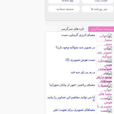
قیمت تبلت
نهج البلاغه
تیتر روزنامه ها
صحیفه سجادیه
پـربیننده سرگرمی
تازه های سرگرمی
معمای انرژي گرمایي دست
در تصویر چند شوالیه وجود دارد؟
تست هوش تصویری (3)
مــعــمــای حبه قند
معمای ریاضی: عبور از بیابان سوزان!
آیا می توانید مفاهیم این تصاویر را بیابید
؟!
معماهای تصویری برای تقویت ذهن