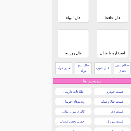
فال حافظ
فال انبیاء
استخاره با قرآن
فال روزانه
طالع بینی
فال روز
فال چوب
تعبیر خواب
هندی
تولد
سرویس ها
قیمت خودرو
اطلاعات دارویی
قیمت طلا و سکه
ویدئوهای فوتبال
قیمت دلار
کالری مواد غذایی
قیمت موبایل
جدول پخش فوتبال