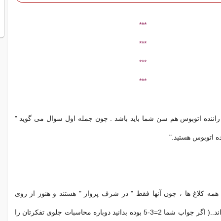
***
***
***
***
ب مسئله 1 - راننده اتوبوس هم سن شما باید باشد . چون جمله اول سوال می گوید "
ده اتوبوس هستید."
ب مسئله 2 - همه کلاغ ها ، چون آنها فقط " در شرف پرواز " هستند و هنوز از روی
درخت بلند نشده اند..( اگر جواب شما 2=3-5 بوده بدانید دوباره محاسبات جلوی تفکرتان را