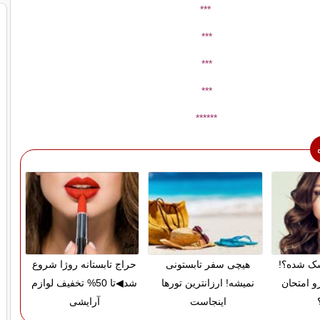
***
***
***
***
***
***
ک شده؟!
هیچی سفر تابستونی
حراج تابستانه روژا شروع
و امتحان
نمیشه! ارزانترین تورها
شد◀تا 50% تخفیف لوازم
اینجاست
آرایشی