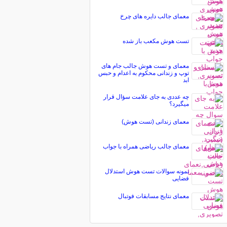
معمای جالب دایره های چرخ
تست هوش مکعب باز شده
معمای و تست هوش جالب جام های
توپ و زندانی محکوم به اعدام و حبس
ابد
چه عددی به جای علامت سؤال قرار
میگیرد؟
معمای زندانی (تست هوش)
معمای جالب ریاضی همراه با جواب
نمونه سوالات تست هوش استدلال
فضایی
معمای نتایج مسابقات فوتبال