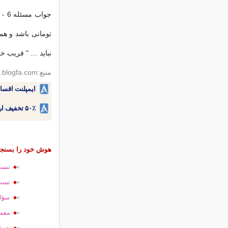
نباید … " فریب خو
منبع:mantaghe17.blogfa.com
ایمپلنت اقسا
۵۰٪ تخفیف ارتودنسی دندان اقساطی بدون نیاز به چک یا سفته!
هوش خود را بسنجی
تست
تست
سؤا
معما