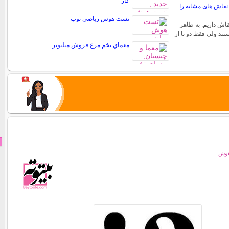
کار
قاش های مشابه را
تست هوش ریاضی توپ
قاش داریم. به ظاهر
تند ولی فقط دو تا از
معماي تخم مرغ فروش ميليونر
هوش