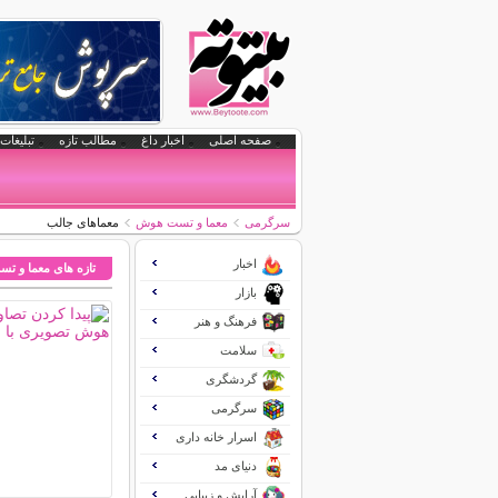
صفحه اصلی
اخبار داغ
مطالب تازه
تبلیغات 
سرگرمی
معما و تست هوش
معماهای جالب
اخبار
تازه های معما و 
بازار
فرهنگ و هنر
سلامت
گردشگری
سرگرمی
اسرار خانه داری
دنیای مد
آرایش و زیبایی