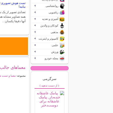
تست هوش تصویری: ن
روانشناسی
بیابید!
تعدادی تصویر از یک ن
زناشویی
همه تصاویر مشابه هس
آشپزی و تغذیه
آنها دقیقا یکسان…
کودکان و والدین
مذهبی
کامپیوتر و اینترنت
علمی
ورزش
مجله خودرو
معماهای جالب
معما و تست 
مجموعه:
سرگرمی
( از دست ندهید )