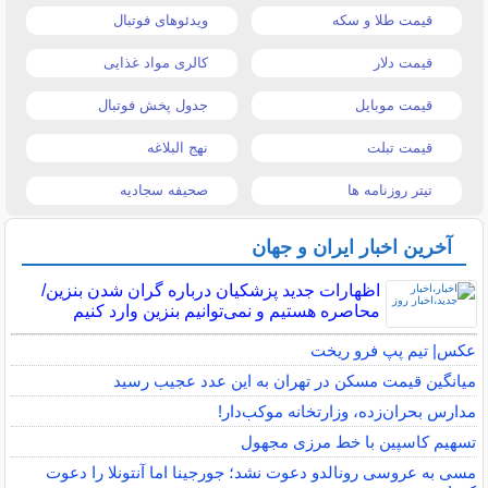
قیمت طلا و سکه
ویدئوهای فوتبال
قیمت دلار
کالری مواد غذایی
قیمت موبایل
جدول پخش فوتبال
قیمت تبلت
نهج البلاغه
تیتر روزنامه ها
صحیفه سجادیه
آخرین اخبار ایران و جهان
اظهارات جدید پزشکیان درباره گران شدن بنزین/
محاصره هستیم و نمی‌توانیم بنزین وارد کنیم
عکس| تیم پپ فرو ریخت
میانگین قیمت مسکن در تهران به این عدد عجیب رسید
مدارس بحران‌زده، وزارتخانه موکب‌دار!
تسهیم کاسپین با خط مرزی مجهول
مسی به عروسی رونالدو دعوت نشد؛ جورجینا اما آنتونلا را دعوت