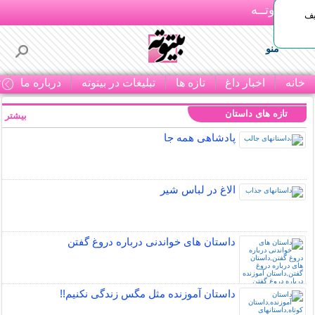
بـیتوتــه
یف
منو
خانه
اخبار داغ
تازه ها
تبلیغات در بیتوته
درباره ما
ت
تازه های داستان
بیشتر »
پادشاهی همه جا
الاغ در لباس شیر
داستان های خواندنی درباره دروغ گفتن
داستان آموزنده مثل مگس زندگی نکنیم!!