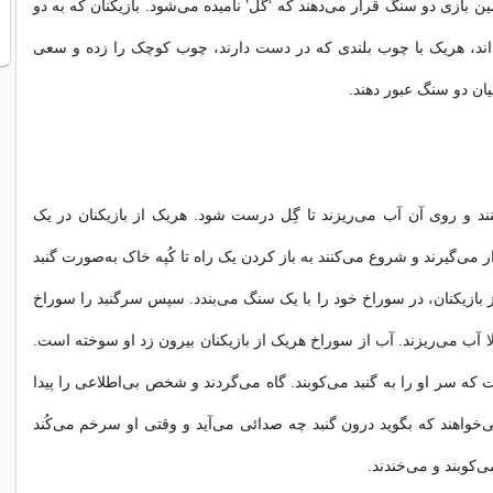
 بازى دو سنگ قرار مى‌دهند که ‘گل’ ناميده مى‌شود. بازيکنان که به دو
اند، هريک با چوب بلندى که در دست دارند، چوب کوچک را زده و سعى
ميان دو سنگ عبور دهند.
نند و روى آن آب مى‌ريزند تا گِل درست شود. هريک از بازيکنان در يک
 مى‌گيرند و شروع مى‌کنند به باز کردن يک راه تا کُپه خاک به‌صورت گنبد
ز بازيکنان، در سوراخ خود را با يک سنگ مى‌بندد. سپس سرگنبد را سوراخ
الا آب مى‌ريزند. آب از سوراخ هريک از بازيکنان بيرون زد او سوخته است.
 که سر او را به گنبد مى‌کوبند. گاه مى‌گردند و شخص بى‌اطلاعى را پيدا
ى‌خواهند که بگويد درون گنبد چه صدائى مى‌آيد و وقتى او سرخم مى‌کُند
ى‌کوبند و مى‌خندند.