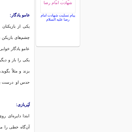
عامو يادگار:
پیام تسلیت شهادت امام
رضا علیه السلام
يکى از بازيکنان 
چشم‌هاى بازيکن د
عامو يادگار خوابى 
يکى را باز و ديگ
بزند و مثلاً بگوي
حدس او درست بود
لَپَربازى:
ابتدا دايره‌اى ر
آن‌گاه خطى را مش