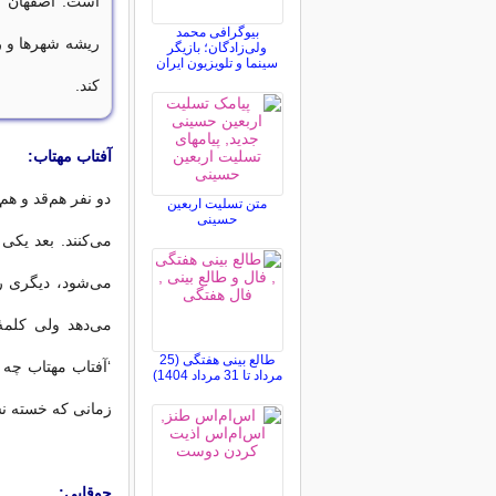
است. اصفهان نی
بیوگرافی محمد
ریشه شهرها و ر
ولی‌زادگان؛ بازیگر
سینما و تلویزیون ایران
کند.
آفتاب مهتاب:
دو نفر هم‌قد و هم
متن تسلیت اربعین
حسینی
مى‌کنند. بعد یکى 
مى‌شود، دیگرى را
مى‌دهد ولى کلمهٔ
طالع بینی هفتگی (25
‘آفتاب مهتاب چه 
مرداد تا 31 مرداد 1404)
زمانى که خسته نشد
چوقاپى: