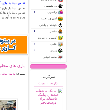
نقاش نابینا یک بازی
روانشناسی
نقاش نابینا یک بازی
زناشویی
نقاش نابینا بازی‌ها ی
برای به وجود آوردن…
آشپزی و تغذیه
کودکان و والدین
مذهبی
کامپیوتر و اینترنت
علمی
ورزش
مجله خودرو
بازی های محلی
بازیهای محلی
مجموعه:
سرگرمی
( از دست ندهید )