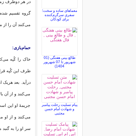
در هر دوطرف زمين
معماهای ساده و سخت؛
گروه تقسيم شده‌
سفری سرگرم‌کننده
برای کودکان
مى‌کنند آن را از 
حمام‌بازى:
طالع بینی هفتگی (01
خاک را کُپه مى‌ک
شهریور تا 07 شهریور
1404)
طرف اين کُپه قرار
درآيد. بعد هريک ا
مى‌کنند و از آن ب
پیام تسلیت رحلت پیامبر
جريمهٔ او اين است
و شهادت امام حسن
مجتبی
مى‌کنند و از او م
سر او را به گنبد م