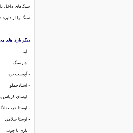
سنگ‌هاى داخل داير
سنگ را از دايره خ
دیگر بازی های محل
- آبد
- چارسنگ
- آپوست بره
- استادجملو
- اوساى کرباس پا
- اوستا خرت نلنگ
- اوستا سلامي
- بازى با چوب