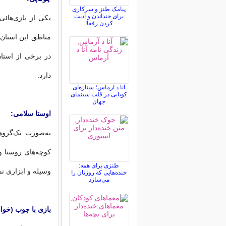
پیامک طنز و سرکاری
برای خنداندن و اذیت
يکى از بازى‌هائ
کردن رفقا!
مناطق اين استان (
در برخى از استان
دارد.
آنا د آرماس؛ ستاره‌ای
کوبایی در قلب سینمای
جهان
اوستا سلامى:
به‌صورت تک‌گروه
کوچه‌هاى روستا و 
طنزی برای همه:
وسيله و ابزارى نم
خنده‌هایی که روزتان را
می‌سازد
بازى با چوب (خوان