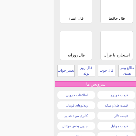
فال حافظ
فال انبیاء
استخاره با قرآن
فال روزانه
طالع بینی
فال روز
فال چوب
تعبیر خواب
هندی
تولد
سرویس ها
قیمت خودرو
اطلاعات دارویی
قیمت طلا و سکه
ویدئوهای فوتبال
قیمت دلار
کالری مواد غذایی
قیمت موبایل
جدول پخش فوتبال