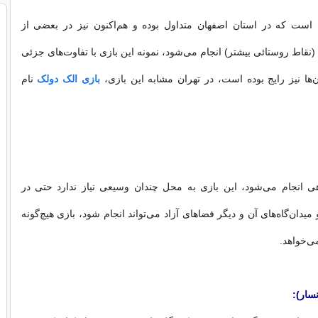
ى است که در استان اصفهان متداول بوده و هم‌اکنون نيز در بعضى از
نقاط روستائى بيشتر) انجام مى‌شود، نمونه اين بازى با تفاوت‌هاى جزئى
‌ها نيز رايج بوده است، در تهران مشابه اين بازی،
بازی الک دولک
نام
ى انجام مى‌شود، اين بازى به محل چندان وسيعى نياز ندارد حتى در
ميدان‌گاه‌هاى آن و ديگر فضاهاى آزاد مى‌تواند انجام شود، بازى هيچ‌گونه
ى‌خواهد.
سار):