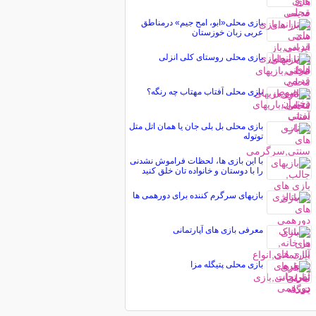
بازی محلی«ابو، امح جیم» درمناطق
عربى زبان خوزستان
بازی محلی روستای کلی انزلی
بازی محلی آفتاب مهتاب چه رنگه؟
بازی محلی بل بلی جان یا همان اتل متل
توتوله
با این بازی ها، لحظات فراموش نشدنی
را با دوستان و خانواده تان خلق کنید
بازیهای سرگرم کننده برای دورهمی ها
معرفی بازی های آپارتمانی
بازی محلی پتیگله مزا