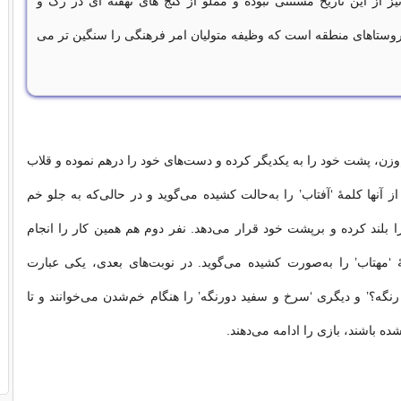
ز از این تاریخ مستثنی نبوده و مملو از گنج های نهفته ای در رگ و
وستاهای منطقه است که وظیفه متولیان امر فرهنگی را سنگین تر می
‌وزن، پشت خود را به یکدیگر کرده و دست‌هاى خود را درهم نموده و قلاب
از آنها کلمهٔ ‘آفتاب’ را به‌حالت کشیده مى‌گوید و در حالى‌که به جلو خم
 بلند کرده و برپشت خود قرار مى‌دهد. نفر دوم هم همین کار را انجام
 ‘مهتاب’ را به‌صورت کشیده مى‌گوید. در نوبت‌هاى بعدی، یکى عبارت
رنگه؟’ و دیگرى ‘سرخ و سفید دورنگه’ را هنگام خم‌شدن مى‌خوانند و تا
ه باشند، بازى را ادامه مى‌دهند.