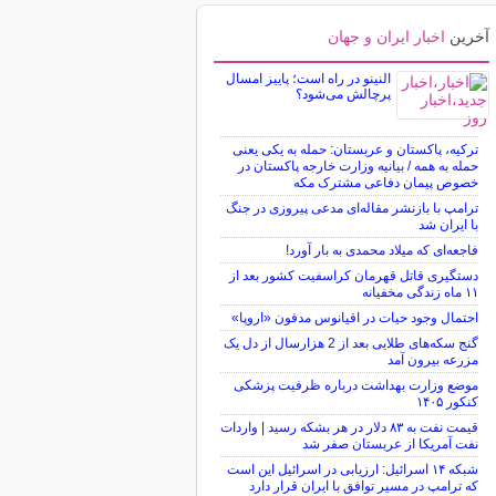
آخرین
اخبار ایران و جهان
النینو در راه است؛ پاییز امسال
پرچالش می‌شود؟
ترکیه، پاکستان و عربستان: حمله به یکی یعنی
حمله به همه / بیانیه وزارت خارجه پاکستان در
خصوص پیمان دفاعی مشترک مکه
ترامپ با بازنشر مقاله‌ای مدعی پیروزی در جنگ
با ایران شد
فاجعه‌ای که میلاد محمدی به بار آورد!
دستگیری قاتل قهرمان کراسفیت کشور بعد از
۱۱ ماه زندگی مخفیانه
احتمال وجود حیات در اقیانوس مدفون «اروپا»
گنج سکه‌های طلایی بعد از 2 هزارسال از دل یک
مزرعه بیرون آمد
موضع وزارت بهداشت درباره ظرفیت پزشکی
کنکور ۱۴۰۵
قیمت نفت به ۸۳ دلار در هر بشکه رسید | واردات
نفت آمریکا از عربستان صفر شد
شبکه ۱۴ اسرائیل: ارزیابی در اسرائیل این است
که ترامپ در مسیر توافق با ایران قرار دارد