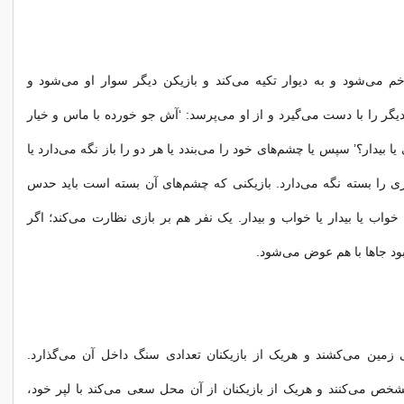
خم مى‌شود و به ديوار تکيه مى‌کند و بازيکن ديگر سوار او مى‌شود و
يگر را با دست مى‌گيرد و از او مى‌پرسد: ‘آش جو خورده با ماس و خيار
يا بيدار؟’ سپس يا چشم‌هاى خود را مى‌بندد يا هر دو را باز نگه مى‌دارد يا
رى را بسته نگه مى‌دارد. بازيکنى که چشم‌هاى آن بسته است بايد حدس
د، خواب يا بيدار يا خواب و بيدار. يک نفر هم بر بازى نظارت مى‌کند؛ اگر
 جاها با هم عوض مى‌شود.
وى زمين مى‌کشند و هريک از بازيکنان تعدادى سنگ داخل آن مى‌گذارد.
خص مى‌کنند و هريک از بازيکنان از آن محل سعى مى‌کند با لپر خود،