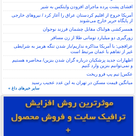
افشای پشت پرده ماجرای افزودن وایتکس به شیر
آمریکا خروج از اقلیم کردستان عراق را آغاز کرد / نیروهای خارجی
از پایگاه حریر خارج می‌شوند
همسرکشی هولناک مقابل چشمان فرزند نوجوان
زورگیری دو میلیارد تومانی طلا از زن مسافر
عراقچی: با آمریکا مذاکره نداریم/باز شدن تنگه هرمز به شرایطی
غیر از تفاهم با عمان مرتبط است
اظهارات جدید پزشکیان درباره گران شدن بنزین/ محاصره هستیم
و نمی‌توانیم بنزین وارد کنیم
عکس| تیم پپ فرو ریخت
میانگین قیمت مسکن در تهران به این عدد عجیب رسید
سایر خبرهای داغ »