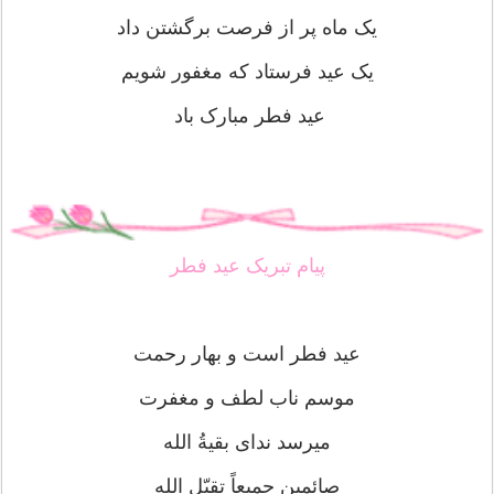
یک ماه پر از فرصت برگشتن داد
یک عید فرستاد که مغفور شویم
عید فطر مبارک باد
پیام تبریک عید فطر
عید فطر است و بهار رحمت
موسم ناب لطف و مغفرت
میرسد ندای بقیةُ الله
صائمین جمیعاً تقبّل الله