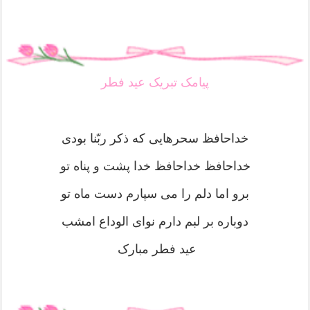
پیامک تبریک عید فطر
خداحافظ سحرهایی که ذکر ربّنا بودی
خداحافظ خداحافظ خدا پشت و پناه تو
برو اما دلم را می سپارم دست ماه تو
دوباره بر لبم دارم نوای الوداع امشب
عید فطر مبارک