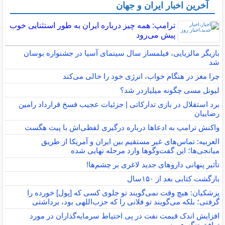
آخرین اخبار ایران و جهان
ترامپ: همه چیز درباره ایران به طور استثنایی خوب
پیش می‌رود
بازیگر مالزیایی، فیلمساز سال سینمای آسیا در جشنواره بوسان
شد
چرا مغز در هنگام خواب، انرژی خود را خالی می‌کند
لیونل مسی چگونه میلیاردر شد؟
برد استقلال در بازی تدارکاتی | جزئیات عجیب فسخ قرارداد رامین
رضاییان
واکنش ترامپ به ادعاها درباره درگیری لفظی‌اش با پیت هگست
العربیه: تماس‌های غیر مستقیم بین ایران و آمریکا از طریق
میانجی‌ها؛ این گفت‌و‌گو‌ها وارد مرحله نهایی شده
تأثیر پنهانی داروهای جدید لاغری بر چشم‌ها!
بازگشت کتابی بعد از ۱۵۰سال
پزشکیان: هیچ وقت نمی‌گویند تو جلوی کسی که [پول] خورده را
گرفتی؛ بلکه می‌گویند تو فلانی را که حزب‌اللهی بود، برداشتی
افزایش اندک قیمت نفت در پی احتیاط سرمایه‌گذاران در مورد
توافق تنگه هرمز