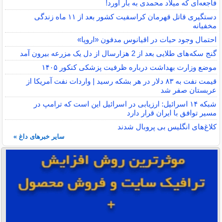
فاجعه‌ای که میلاد محمدی به بار آورد!
دستگیری قاتل قهرمان کراسفیت کشور بعد از ۱۱ ماه زندگی
مخفیانه
احتمال وجود حیات در اقیانوس مدفون «اروپا»
گنج سکه‌های طلایی بعد از 2 هزارسال از دل یک مزرعه بیرون آمد
موضع وزارت بهداشت درباره ظرفیت پزشکی کنکور ۱۴۰۵
قیمت نفت به ۸۳ دلار در هر بشکه رسید | واردات نفت آمریکا از
عربستان صفر شد
شبکه ۱۴ اسرائیل: ارزیابی در اسرائیل این است که ترامپ در
مسیر توافق با ایران قرار دارد
کلاغ‌های انگلیس بی پروبال شدند
سایر خبرهای داغ »