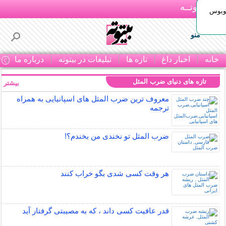
بـیتوتــه
توبوس
منو
خانه
اخبار داغ
تازه ها
تبلیغات در بیتوته
درباره ما
ت
تازه های دنیای ضرب المثل
بیشتر »
معروف ترین ضرب المثل های اسپانیایی به همراه
ترجمه
ضرب المثل تو نخندی من بخندم؟!
هر وقت کسی شدی بگو خراب کنند
قدر عافیت کسی داند ، که به مصیبتی گرفتار آید