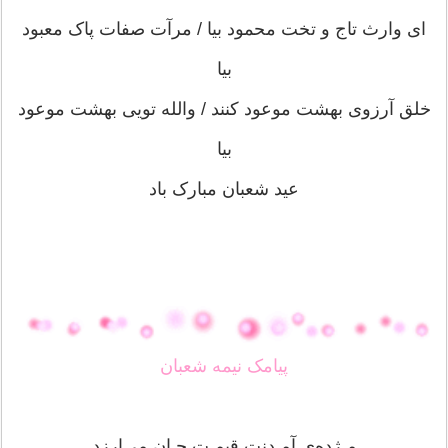
ای وارث تاج و تخت محمود بیا / مرآت صفات پاک معبود
بیا
خلق آرزوی بهشت موعود کنند / والله تویی بهشت موعود
بیا
عید شعبان مبارک باد
پیامک نیمه شعبان
مـژده‌ی آمـدنت قیمـت جـان می‌ارزد