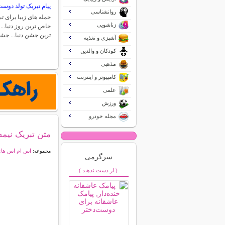
پیام تبریک تولد دوس
روانشناسی
جمله های زیبا برای 
زناشویی
خاص ترین روز دنیا..
ترین جشن دنیا... ج
آشپزی و تغذیه
کودکان و والدین
مذهبی
کامپیوتر و اینترنت
علمی
ورزش
مجله خودرو
متن تبریک نیمه
اس ام اس ها
مجموعه:
سرگرمی
( از دست ندهید )