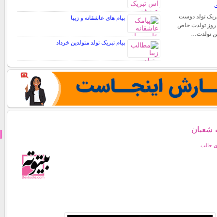
ت
تبریک تولد دوست
پیام های عاشقانه و زیبا
. روز تولدت خاص
شن تولدت…
پیام تبریک تولد متولدین خرداد
 شعبان
ی جالب