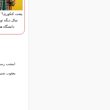
پشت کنکوری؟ ک
سال دیگه تو 
دانشگاه ه
امشب رسد از س
یعقوب شنید