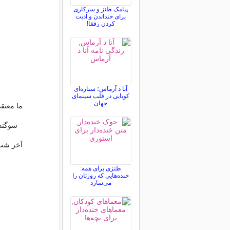
پیامک طنز و سرکاری
برای خنداندن و اذیت
کردن رفقا!
آنا د آرماس؛ ستاره‌ای
کوبایی در قلب سینمای
جهان
ما معتق
سوگند
آخر شب
طنزی برای همه:
خنده‌هایی که روزتان را
می‌سازد