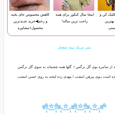
لیک کن و
اینجا سال کنکور برای همه
کاهش محسوس جای بخیه
بهترین
راحت ترین ساله!
و زخم◀خرید جدیدترین
ستی
محصول+مشاوره
متن تبریک نیمه شعبان
امره بوی گل نرگس / گلها همه چشم‎اند به سوی گل نرگس
ه است بـوی پیرهن امشب / مهدی زده لبخند به روی حسن امشب