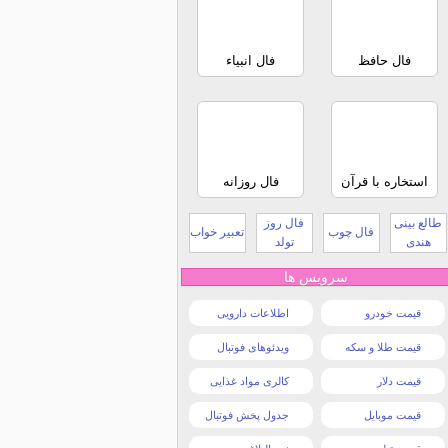
فال حافظ
فال انبیاء
استخاره با قرآن
فال روزانه
طالع بینی
فال روز
فال چوب
تعبیر خواب
هندی
تولد
سرویس ها
قیمت خودرو
اطلاعات دارویی
قیمت طلا و سکه
ویدئوهای فوتبال
قیمت دلار
کالری مواد غذایی
قیمت موبایل
جدول پخش فوتبال