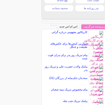
قیمت تبلت
نهج البلاغه
تیتر روزنامه ها
صحیفه سجادیه
پـربیننده سرگرمی
اس ام اس جدید
کاریکاتور مفهومی درباره گرانی
زیباترین کپشن‌ها برای عکس‌های
طبیعت و جنگل
پیام تبریک روز پدر برای پدران فوت
شده
پیامک ولادت حضرت علی و تبریک روز
پدر
سخـنان حکیـمانه از بـزرگان (31)
پیام مخصوص تبریک نيمه شعبان
پیامک تبریک شب چله