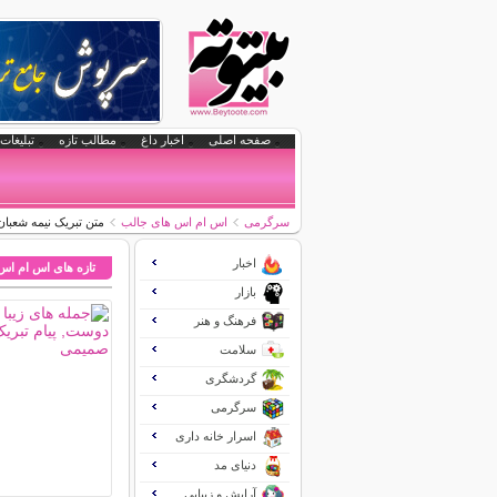
صفحه اصلی
اخبار داغ
مطالب تازه
تبلیغات 
سرگرمی
اس ام اس های جالب
متن تبریک نیمه شعبان
اخبار
تازه های اس ام اس
بازار
فرهنگ و هنر
سلامت
گردشگری
سرگرمی
اسرار خانه داری
دنیای مد
آرایش و زیبایی