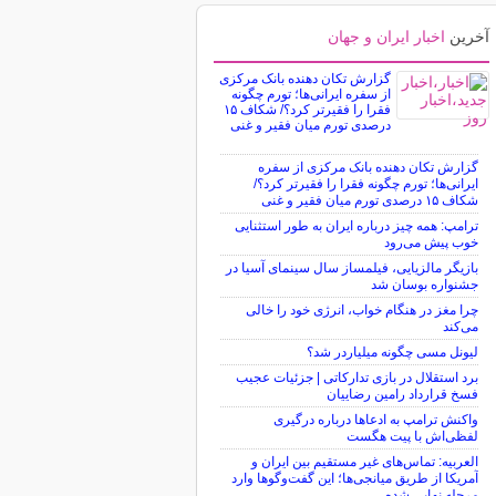
آخرین
اخبار ایران و جهان
گزارش تکان‌ دهنده بانک مرکزی
از سفره ایرانی‌ها؛ تورم چگونه
فقرا را فقیرتر کرد؟/ شکاف ۱۵
درصدی تورم میان فقیر و غنی
گزارش تکان‌ دهنده بانک مرکزی از سفره
ایرانی‌ها؛ تورم چگونه فقرا را فقیرتر کرد؟/
شکاف ۱۵ درصدی تورم میان فقیر و غنی
ترامپ: همه چیز درباره ایران به طور استثنایی
خوب پیش می‌رود
بازیگر مالزیایی، فیلمساز سال سینمای آسیا در
جشنواره بوسان شد
چرا مغز در هنگام خواب، انرژی خود را خالی
می‌کند
لیونل مسی چگونه میلیاردر شد؟
برد استقلال در بازی تدارکاتی | جزئیات عجیب
فسخ قرارداد رامین رضاییان
واکنش ترامپ به ادعاها درباره درگیری
لفظی‌اش با پیت هگست
العربیه: تماس‌های غیر مستقیم بین ایران و
آمریکا از طریق میانجی‌ها؛ این گفت‌و‌گو‌ها وارد
مرحله نهایی شده