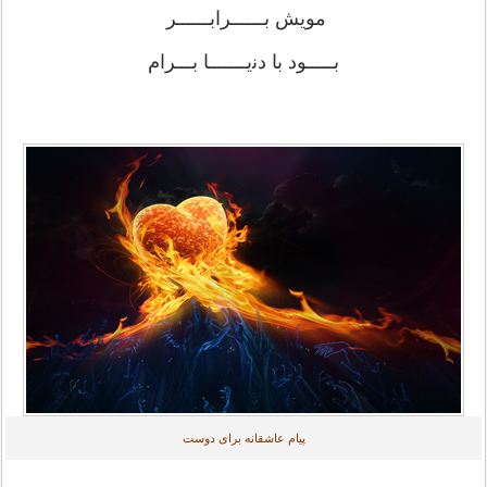
ﻣﻮیش ﺑــــــﺮﺍﺑــــــﺮ
ﺑـــــﻮﺩ ﺑﺎ ﺩﻧیـــــــﺎ ﺑـــﺮﺍﻡ
پیام عاشقانه برای دوست