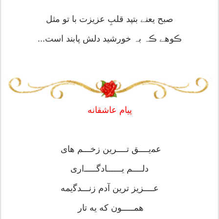
صبح یعنے بتپد قلبِ عزیزت با تو مثل
ڪوهے ڪہ بہ خورشید دلش پابند است...
پیام عاشقانه
ﻋﻤیــــﻖ ﺗــــﺮین ﺯﺧـــﻢ ﻫﺎﯼ
ﺩﻟــــﻢ یــــــﺎﺩﮔـــــﺍﺭﯼ
ﻋــــﺰیز ﺗﺮین آﺩﻡ ﺯﻧـــﺪﮔیمه
ﻫﻤـــــﻮﻥ ﮐﻪ یه ﺗﺎﺭ