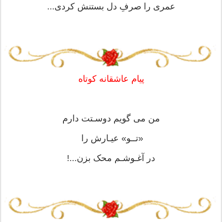
عمری را صرفِ دل بستنش کردی...
پیام عاشقانه کوتاه
من می گویم دوسـتت دارم
«تــو» عیـارش را
در آغـوشـم محک بزن...!