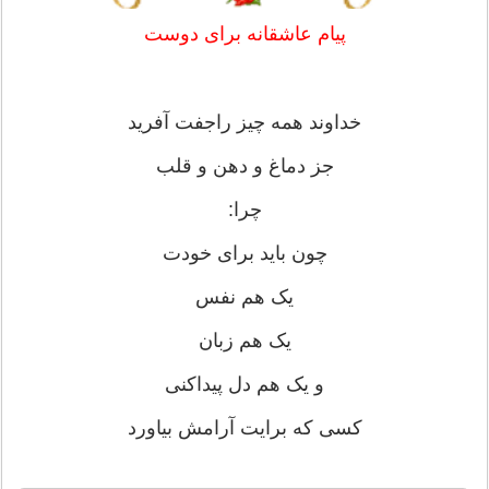
پیام عاشقانه برای دوست
خداوند همه چيز راجفت آفريد
جز دماغ و دهن و قلب
چرا:
چون بايد براى خودت
يک هم نفس
يک هم زبان
و يک هم دل پيداکنی
کسی که برایت آرامش بیاورد