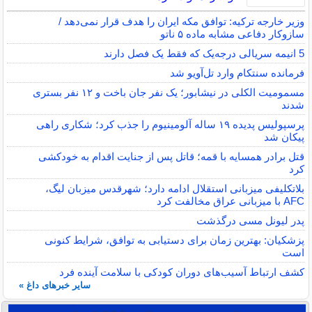
وزیر خارجه ترکیه: توافق مکه ایران را هدف قرار نمی‌دهد /
سازوکار دفاعی مشابه ماده ۵ ناتو
5 انیمه سریالی درجه‌یک که فقط یک فصل دارند
فرمانده سنتکام وارد تل‌آویو شد
مسمومیت الکلی در نیشابور؛ یک نفر جان باخت و ۱۲ نفر بستری
شدند
پرسپولیس پدیده ۱۹ ساله آلومینیوم را جذب کرد؛ شکاری راهی
پیکان شد
قتل برادر همسایه با قمه؛ قاتل پس از جنایت اقدام به خودکشی
کرد
بلاتکلیفی میزبانی استقلال ادامه دارد؛ شهرقدس میزبان لیگ،
AFC با میزبانی عراق مخالفت کرد
پدر لیونل مسی درگذشت
پزشکیان: بهترین زمان برای دستیابی به توافق، شرایط کنونی
است
کشف ارتباط آسیب‌های دوران کودکی با سلامت آینده فرد
سایر خبرهای داغ »