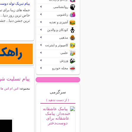
پیام تبریک تولد دوس
روانشناسی
جمله های زیبا برای 
زناشویی
خاص ترین روز دنیا..
ترین جشن دنیا... ج
آشپزی و تغذیه
کودکان و والدین
مذهبی
کامپیوتر و اینترنت
علمی
ورزش
مجله خودرو
پیام تسلیت شه
اس ام اس ها
مجموعه:
سرگرمی
( از دست ندهید )