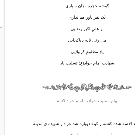
گوشه حجره ،جان سپاری
یک نفر یاور،هم نداری
تو علیِ اکبر رضایی
می زنی ناله باباکجایی
یادِ مظلومِ کرببلایی
شهادت امام جواد(ع) تسلیت باد
پیام تسلیت شهادت امام جوادالائمه
 الائمه شده کشته ز کینه دوباره شد عزادار شهیده ی مدینه