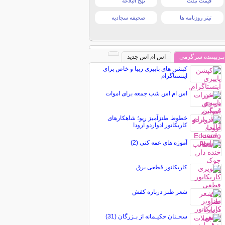
قیمت تبلت
نهج البلاغه
تیتر روزنامه ها
صحیفه سجادیه
پـربیننده سرگرمی
اس ام اس جدید
کپشن های پاییزی زیبا و خاص برای
اینستاگرام
اس ام اس شب جمعه برای اموات
خطوط طنزآمیز ریو؛ شاهکارهای
کاریکاتور ادواردو آرودا
آموزه های عمه کتی (2)
کاریکاتور قطعی برق
شعر طنز درباره کفش
سخـنان حکیـمانه از بـزرگان (31)