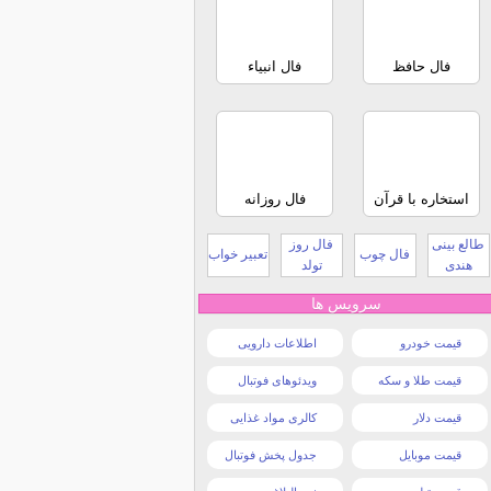
فال حافظ
فال انبیاء
استخاره با قرآن
فال روزانه
طالع بینی
فال روز
فال چوب
تعبیر خواب
هندی
تولد
سرویس ها
قیمت خودرو
اطلاعات دارویی
قیمت طلا و سکه
ویدئوهای فوتبال
قیمت دلار
کالری مواد غذایی
قیمت موبایل
جدول پخش فوتبال