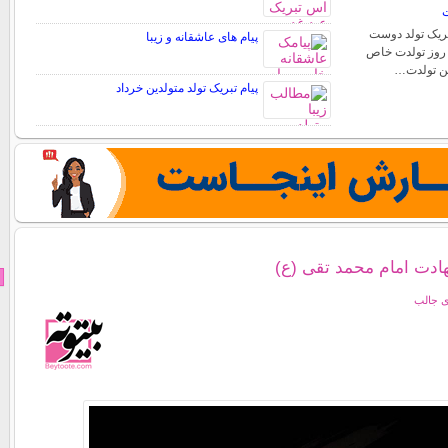
ت
تبریک تولد دوست
پیام های عاشقانه و زیبا
. روز تولدت خاص
شن تولدت…
پیام تبریک تولد متولدین خرداد
ادت امام محمد تقی (ع)
ی جالب