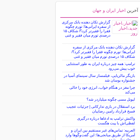
آخرین
اخبار ایران و جهان
گزارش تکان‌ دهنده بانک مرکزی
از سفره ایرانی‌ها؛ تورم چگونه
فقرا را فقیرتر کرد؟/ شکاف ۱۵
درصدی تورم میان فقیر و غنی
گزارش تکان‌ دهنده بانک مرکزی از سفره
ایرانی‌ها؛ تورم چگونه فقرا را فقیرتر کرد؟/
شکاف ۱۵ درصدی تورم میان فقیر و غنی
ترامپ: همه چیز درباره ایران به طور استثنایی
خوب پیش می‌رود
بازیگر مالزیایی، فیلمساز سال سینمای آسیا در
جشنواره بوسان شد
چرا مغز در هنگام خواب، انرژی خود را خالی
می‌کند
لیونل مسی چگونه میلیاردر شد؟
برد استقلال در بازی تدارکاتی | جزئیات عجیب
فسخ قرارداد رامین رضاییان
واکنش ترامپ به ادعاها درباره درگیری
لفظی‌اش با پیت هگست
العربیه: تماس‌های غیر مستقیم بین ایران و
آمریکا از طریق میانجی‌ها؛ این گفت‌و‌گو‌ها وارد
مرحله نهایی شده