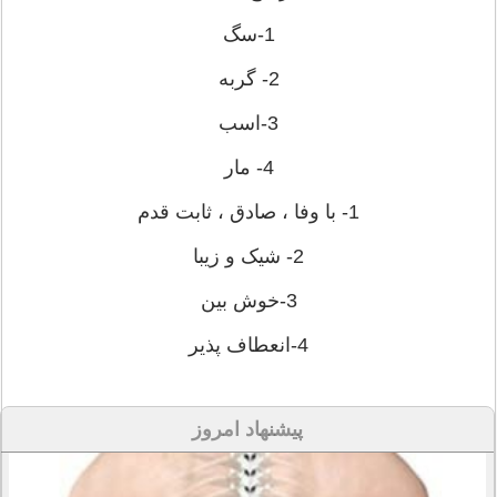
1-سگ
2- گربه
3-اسب
4- مار
1- با وفا ، صادق ، ثابت قدم
2- شیک و زیبا
3-خوش بین
4-انعطاف پذیر
پیشنهاد امروز