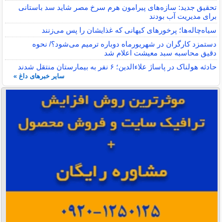
تحقیق جدید: سازه‌های پیرامون هرم سرخ مصر شاید سد باستانی
برای مدیریت آب بودند
سیاه‌چاله‌ها؛ پرخورهای کیهانی که غذایشان را پس می‌زنند
دستمزد کارگران در شهریورماه دوباره ترمیم می‌شود؟/ نحوه
دقیق محاسبه سبد معیشت اعلام شد
حادثه هولناک در پاساژ علاءالدین؛ ۶ نفر به بیمارستان منتقل شدند
سایر خبرهای داغ »