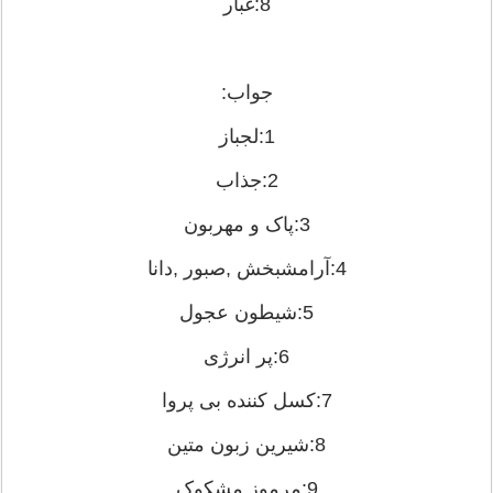
8:غبار
جواب:
1:لجباز
2:جذاب
3:پاک و مهربون
4:آرامشبخش ,صبور ,دانا
5:شیطون عجول
6:پر انرژی
7:کسل کننده بی پروا
8:شیرین زبون متین
9:مرموز مشکوک