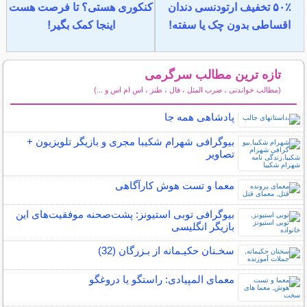
۵۰٪ تخفیف ارتودنسی دندان
کنکوری هستی؟ تا فرصت هست
اقساطی بدون چک یا سفته!
اینجا کمک بگیر!
تازه ترین مطالب سرگرمی
(مطالب خواندنی ، ضرب المثل ، فال ، طنز ، اس ام اس و ...)
سایر مطالب سرگرمی
پادشاهی همه جا
بیوگرافی شهرام شکیبا مجری و بازیگر تلویزیون +
تصاویر
معما و تست هوش کارآگاهی
بیوگرافی توبی استیونز: پشت‌صحنه موفقیت‌های این
بازیگر انگلیسی
سخـنان حکیـمانه از بـزرگان (32)
معمای المپیادی: راستگو یا دروغگو