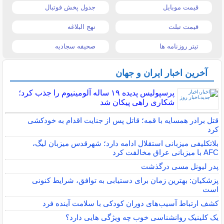
قیمت موبایل
جدول پخش فوتبال
قیمت تبلت
نهج البلاغه
تیتر روزنامه ها
صحیفه سجادیه
آخرین اخبار ایران و جهان
پرسپولیس پدیده ۱۹ ساله آلومینیوم را جذب کرد؛
شکاری راهی پیکان شد
قتل برادر همسایه با قمه؛ قاتل پس از جنایت اقدام به خودکشی
کرد
بلاتکلیفی میزبانی استقلال ادامه دارد؛ شهرقدس میزبان لیگ،
AFC با میزبانی عراق مخالفت کرد
پدر لیونل مسی درگذشت
پزشکیان: بهترین زمان برای دستیابی به توافق، شرایط کنونی
است
کشف ارتباط آسیب‌های دوران کودکی با سلامت آینده فرد
یک کلینیک روانشناسی خوب چه ویژگی هایی دارد؟