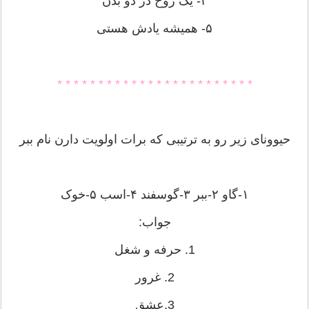
۴- یک روح در دو بدن
۵- همیشه یادش هستی
* * * * * * * * * * * * * * * * * * * * * * * *
حیوونای زیر رو به ترتیبی که برات اولویت دارن نام ببر
۱-گاو ۲-ببر ۳-گوسفند ۴-اسب ۵-خوک
جواب:
1. حرفه و شغل
2. غرور
3.عشق