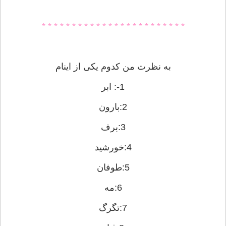
* * * * * * * * * * * * * * * * * * * * * * * *
به نظرت من کدوم یکی از اینام
1-: ابر
2:بارون
3:برف
4:خورشید
5:طوفان
6:مه
7:تگرگ