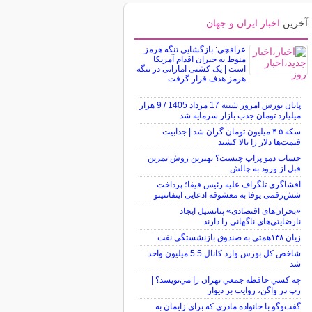
آخرین
اخبار ایران و جهان
عراقچی: بازگشایی تنگه هرمز
منوط به جبران اقدام آمریکا
است | یک کشتی اماراتی در تنگه
هرمز هدف قرار گرفت
پایان بورس امروز شنبه 17 مرداد 1405 / 9 هزار
میلیارد تومان جذب بازار سرمایه شد
سکه ۴.۵ میلیون تومان گران شد | جذابیت
قیمت‌ها دلار را بالا کشید
حساب دمو پراپ چیست؟ بهترین روش تمرین
قبل از ورود به چالش
افشاگری تلگراف علیه رئیس فیفا؛ پرداخت
شش‌رقمی یوفا به معشوقه ادعایی اینفانتینو
«بحران‌های اقتصادی» پتانسیل ایجاد
نارضایتی‌های ناگهانی را دارند
زیان ۱۳۸همتی به صندوق بازنشستگی نفت
شاخص کل بورس وارد کانال 5.5 میلیون واحد
شد
چه كسي حافظه جمعي تهران را مي‌نويسد؟ |
رپ در واگن، روايت بر ديوار
گفت‌وگو با خانواده مادری که برای زایمان به