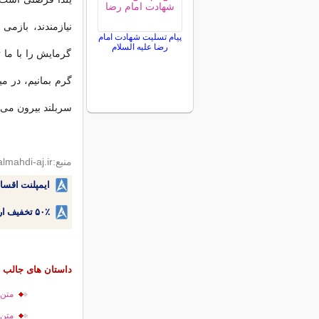
نیازمندند، بازم
پیام تسلیت شهادت امام
رضا علیه السلام
گرمایش را با ما 
گرم بمانیم، در م
سربلند بیرون می آ
منبع:almahdi-aj.ir
ایمپلنت اقسا
۵۰٪ تخفیف ارتودنسی دندان اقساطی بدون نیاز به چک یا سفته!
داستان های جالب و
متن 
متن 