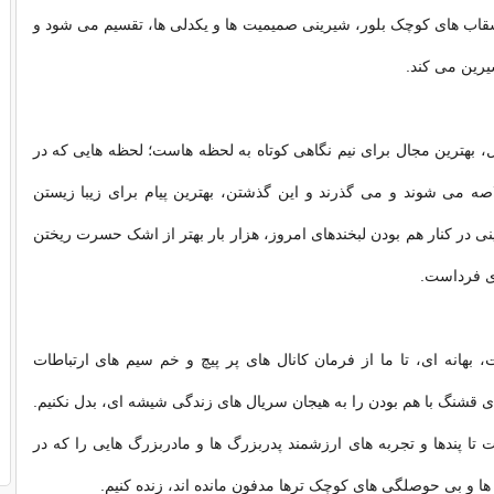
شقاب هاى کوچک بلور، شیرینى صمیمیت ها و یکدلى ها، تقسیم مى شود و
یرین مى کند.
، بهترین مجال براى نیم نگاهى کوتاه به لحظه هاست؛ لحظه هایى که در
ه مى شوند و مى گذرند و این گذشتن، بهترین پیام براى زیبا زیستن
ى در کنار هم بودن لبخندهاى امروز، هزار بار بهتر از اشک حسرت ریختن
اى فرداست.
ت، بهانه اى، تا ما از فرمان کانال هاى پر پیچ و خم سیم هاى ارتباطات
ى قشنگ با هم بودن را به هیجان سریال هاى زندگى شیشه اى، بدل نکنیم.
ت تا پندها و تجربه هاى ارزشمند پدربزرگ ها و مادربزرگ هایى را که در
 و بى حوصلگى هاى کوچک ترها مدفون مانده اند، زنده کنیم.