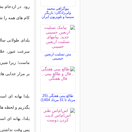
رود. در ازدحام ب
بیوگرافی محمد
ولی‌زادگان؛ بازیگر
سینما و تلویزیون ایران
کام هاى همه را ش
یلداى طولانى سال
سرعت عبور، خلاص
متن تسلیت اربعین
حسینی
ماست؛ زیرا شیرین
بر مزار جدایى ه
طالع بینی هفتگی (25
یلدا بهانه اى اس
مرداد تا 31 مرداد 1404)
بگذریم و لحظه ها
یلدا، بهانه اى اس
پس وقت نداشتن ها