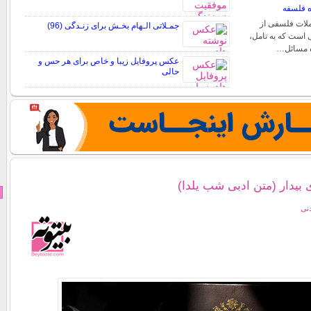
ه فلسفه
ملات فلسفی از
جمـلاتی الـهام بخـش برای زنـدگی (96)
 است که به تامل،
ٔ مسائل…
عکس پروفایل زیبا و خاص برای هر حس و
حالی
بیدار (متن ادبی شب یلدا)
دنی