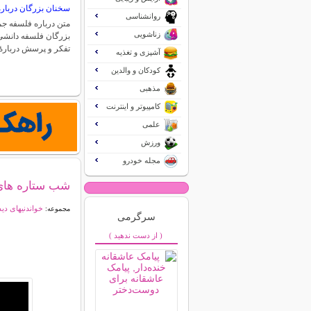
سخنان بزرگان دربار
روانشناسی
متن درباره فلسفه ج
زناشویی
بزرگان فلسفه دانشی
تفکر و پرسش درباره
آشپزی و تغذیه
کودکان و والدین
مذهبی
کامپیوتر و اینترنت
علمی
ورزش
مجله خودرو
شب ستاره های 
خواندنیهای دی
مجموعه:
سرگرمی
( از دست ندهید )