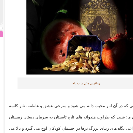
زیباترین متن شب یلدا
که در آن انار محبت دانه مى شود و سرخى عشق و عاطفه، نثار کاسه
 ما؛ شبى که طراوت هندوانه هاى تازه تابستان به سرماى دستان زمستان
غى نگاه هاى زیباى بزرگ ترها در چشمان کودکان اوج مى گیرد و بالا مى