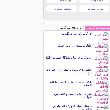
قیمت تبلت
نهج البلاغه
تیتر روزنامه ها
صحیفه سجادیه
پـربیننده سرگرمی
تازه های سرگرمی
ای کاش که عبرت بگیریم
حکایات سعدی در باب احسان
دیالوگ های زیبا و ماندگار فیلم ها (28)
عکس های بامزه و خنده دار از حیوانات
(3)
عکس پروفایل ولادت امام رضا علیه
السلام
متن های شب جمعه و فاتحه برای
اموات
داستان زیبای « وزن دعای پاک و
خالص»