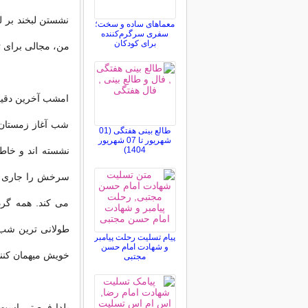
نشستن لبخند بر ل
معماهای ساده و سخت؛
سفری سرگرم‌کننده
برای کودکان
من، مجالى براى تو
امشب آخرین دقیقه
شب آغاز زمستان ا
طالع بینی هفتگی (01
شهریور تا 07 شهریور
1404)
نشسته اند و خاط
سرخش را جاری کر
می کند. همه گرد 
طولانی ترین شب 
پیام تسلیت رحلت پیامبر
و شهادت امام حسن
خویش میهمان کنند
مجتبی
یلدا فرصتی است ب