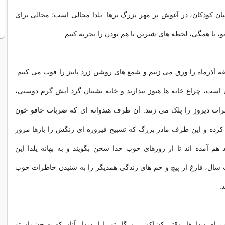
بان کودکان، در آغوش پر مهر بزرگ ترها. یلدا مجالى است؛ مجالى براى
، تا همگى، لحظه هاى شیرین با هم بودن را تجربه کنیم.
 آذرماه را ورق می زنیم و شمع های روشن زرد پاییز را فوت می کنیم.
ست، چراغ خانه ها هنوز بیدارند و خانه نشینان گرد آتش گرم دوستی،
رات دیروز را پلک می زنند. آن طرف هندوانه ای که ضربات چاقو خون
ده و این طرف مادر بزرگ که تسبیح فیروزه ای رنگش را بارها مرور
هم آمده اند تا از روزهای خوب خدا سخن بگویند و به بهانه یلدا این
سال، فارغ از پیچ و خم های زندگی همدیگر را به شنیدن خاطرات خوب
.
رای دیدارها، وقتی کشاکش روزگار تو را از دیدار آنان که به چشمان تو