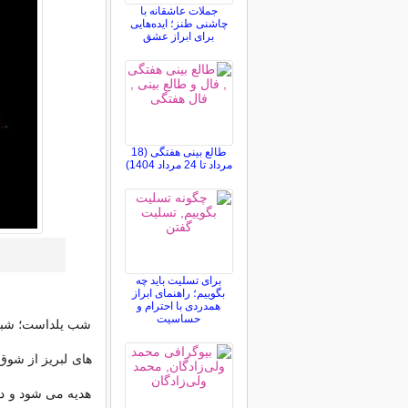
جملات عاشقانه با
چاشنی طنز؛ ایده‌هایی
برای ابراز عشق
طالع بینی هفتگی (18
مرداد تا 24 مرداد 1404)
برای تسلیت باید چه
بگوییم؛ راهنمای ابراز
همدردی با احترام و
حساسیت
شب یلداست؛ شبى 
هاى لبریز از شوق
هدیه مى شود و دا