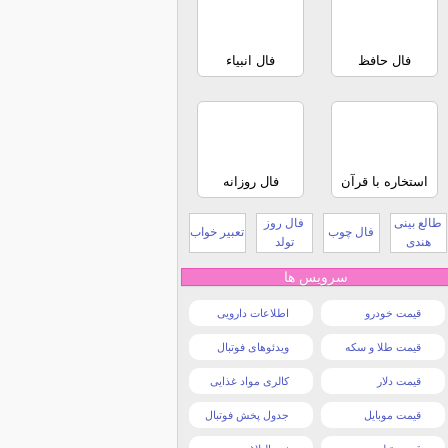
فال حافظ
فال انبیاء
استخاره با قرآن
فال روزانه
طالع بینی
فال روز
فال چوب
تعبیر خواب
هندی
تولد
سرویس ها
قیمت خودرو
اطلاعات دارویی
قیمت طلا و سکه
ویدئوهای فوتبال
قیمت دلار
کالری مواد غذایی
قیمت موبایل
جدول پخش فوتبال