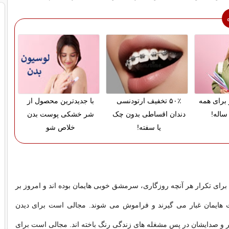
 برای همه
۵۰٪ تخفیف ارتودنسی
با جدیدترین محصول از
ساله!
دندان اقساطی بدون چک
شر خشکی پوست بدن
یا سفته!
خلاص شو
براى تکرار هر آنچه روزگارى، سرمشق خوبى هایمان بوده اند و امروز بر
هایمان غبار مى گیرند و فراموش مى شوند. مجالى است براى دیدن
 و صدایشان در پس مشغله هاى زندگى رنگ باخته اند. مجالى است براى