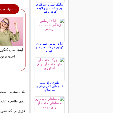
پیامک طنز و سرکاری
برای خنداندن و اذیت
پیشنهاد ویژه
کردن رفقا!
آنا د آرماس؛ ستاره‌ای
کوبایی در قلب سینمای
اینجا سال کنکور
جهان
راحت ترین 
طنزی برای همه:
خنده‌هایی که روزتان را
می‌سازد
یلدا، مجالى است 
روى طاقچه عادت 
عزیزانى که تصویر