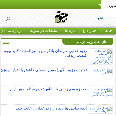
بـیتوتــه
اوره
منو
خانه
اخبار داغ
تازه ها
تبلیغات در بیتوته
درباره ما
ت
تازه های رژیم درمانی
بیشتر »
رژیم غذایی سرطان پانکراس یا لوزالمعده: کلید بهبود
کیفیت زندگی
تغذیه و رژیم آنلاین| مسیر اصولی کاهش یا افزایش وزن
معجزه سم زدایی با آناناس؛ بدن سالم، ذهن آرام
آنچه دیابتی ها باید در رژیم غذایی رعایت کنند