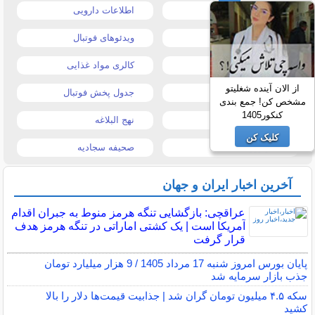
قیمت خودرو
اطلاعات دارویی
قیمت طلا و سکه
ویدئوهای فوتبال
قیمت دلار
کالری مواد غذایی
از الان آینده شغلیتو
قیمت موبایل
جدول پخش فوتبال
مشخص کن! جمع بندی
کنکور1405
قیمت تبلت
نهج البلاغه
کلیک کن
تیتر روزنامه ها
صحیفه سجادیه
آخرین اخبار ایران و جهان
عراقچی: بازگشایی تنگه هرمز منوط به جبران اقدام
آمریکا است | یک کشتی اماراتی در تنگه هرمز هدف
قرار گرفت
پایان بورس امروز شنبه 17 مرداد 1405 / 9 هزار میلیارد تومان
جذب بازار سرمایه شد
سکه ۴.۵ میلیون تومان گران شد | جذابیت قیمت‌ها دلار را بالا
کشید