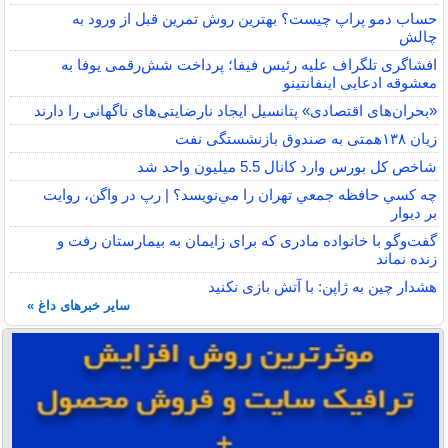
حساب دمو پراپ چیست؟ بهترین روش تمرین قبل از ورود به
چالش
افشاگری تلگراف علیه رئیس فیفا؛ پرداخت شش‌رقمی یوفا به
معشوقه ادعایی اینفانتینو
«بحران‌های اقتصادی» پتانسیل ایجاد نارضایتی‌های ناگهانی را دارند
زیان ۱۳۸همتی به صندوق بازنشستگی نفت
شاخص کل بورس وارد کانال 5.5 میلیون واحد شد
چه كسي حافظه جمعي تهران را مي‌نويسد؟ | رپ در واگن، روايت
بر ديوار
گفت‌وگو با خانواده مادری که برای زایمان به بیمارستان رفت و
زنده نماند
هشدار چین به ژاپن: با آتش بازی نکنید
سایر خبرهای داغ »