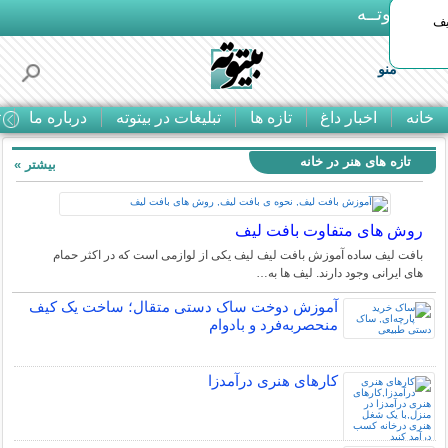
بـیتوتــه
یف
منو
خانه
اخبار داغ
تازه ها
تبلیغات در بیتوته
درباره ما
ت
تازه های هنر در خانه
بیشتر »
روش های متفاوت بافت لیف
بافت لیف ساده آموزش بافت لیف لیف یکی از لوازمی است که در اکثر حمام
های ایرانی وجود دارند. لیف ها به…
آموزش دوخت ساک دستی متقال؛ ساخت یک کیف
منحصربه‌فرد و بادوام
کارهای هنری درآمدزا