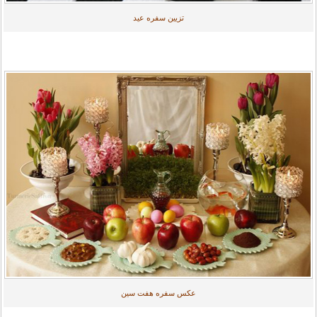
تزیین سفره عید
عکس سفره هفت سین