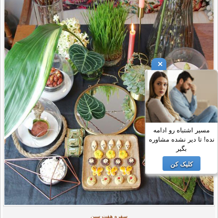
×
مسیر اشتباه رو ادامه
نده! تا دیر نشده مشاوره
بگیر
کلیک کن
سفره هفت سین