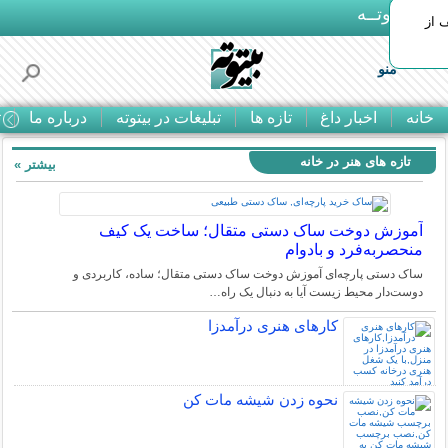
بـیتوتــه
 30% تخفیف از
منو
خانه
اخبار داغ
تازه ها
تبلیغات در بیتوته
درباره ما
ت
تازه های هنر در خانه
بیشتر »
آموزش دوخت ساک دستی متقال؛ ساخت یک کیف
منحصربه‌فرد و بادوام
ساک دستی پارچه‌ای آموزش دوخت ساک دستی متقال؛ ساده، کاربردی و
دوست‌دار محیط زیست آیا به دنبال یک راه…
کارهای هنری درآمدزا
نحوه زدن شیشه مات کن