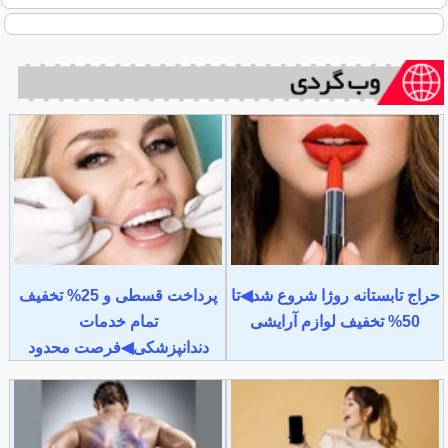
حراج تابستانه روژا شروع شد◀تا
پرداخت قسطی و 25% تخفیف
50% تخفیف لوازم آرایشی
تمام خدمات
دندانپزشکی◀فرصت محدود