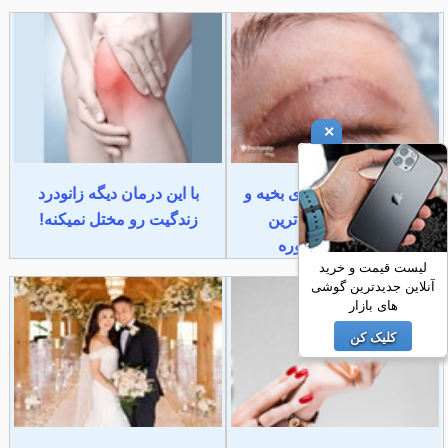
×
کاهش محسوس جای بخیه و
با این درمان دیگه زانودرد
زخم◀خرید جدیدترین
زندگیت رو مختل نمیکنه!
محصول+مشاوره
لیست قیمت و خرید
آنلاین جدیدترین گوشی
های بازار
کلیک کن