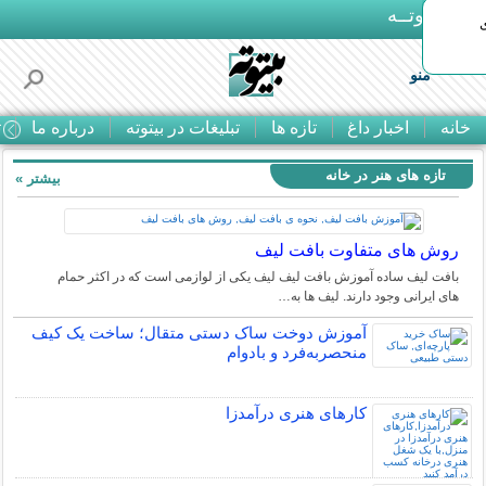
بـیتوتــه
منو
خانه
اخبار داغ
تازه ها
تبلیغات در بیتوته
درباره ما
ت
تازه های هنر در خانه
بیشتر »
روش های متفاوت بافت لیف
بافت لیف ساده آموزش بافت لیف لیف یکی از لوازمی است که در اکثر حمام
های ایرانی وجود دارند. لیف ها به…
آموزش دوخت ساک دستی متقال؛ ساخت یک کیف
منحصربه‌فرد و بادوام
کارهای هنری درآمدزا