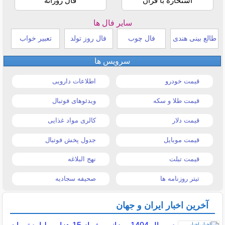
استخاره با قرآن
فال روزانه
سایر فال ها
طالع بینی هندی
فال چوب
فال روز تولد
تعبیر خواب
سرویس ها
قیمت خودرو
اطلاعات دارویی
قیمت طلا و سکه
ویدئوهای فوتبال
قیمت دلار
کالری مواد غذایی
قیمت موبایل
جدول پخش فوتبال
قیمت تبلت
نهج البلاغه
تیتر روزنامه ها
صحیفه سجادیه
آخرین اخبار ایران و جهان
در سال 1404 روزانه بیش از 15 هزار میلیارد تومان