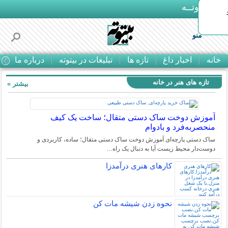
بـیتوتــه
منو
خانه
اخبار داغ
تازه ها
تبلیغات در بیتوته
درباره ما
ت
تازه های هنر در خانه
بیشتر »
آموزش دوخت ساک دستی متقال؛ ساخت یک کیف
منحصربه‌فرد و بادوام
ساک دستی پارچه‌ای آموزش دوخت ساک دستی متقال؛ ساده، کاربردی و
دوست‌دار محیط زیست آیا به دنبال یک راه…
کارهای هنری درآمدزا
نحوه زدن شیشه مات کن