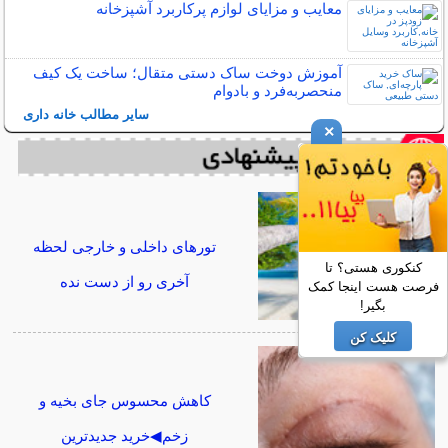
معایب و مزایای لوازم پرکاربرد آشپزخانه
آموزش دوخت ساک دستی متقال؛ ساخت یک کیف
منحصربه‌فرد و بادوام
سایر مطالب خانه داری
×
تورهای داخلی و خارجی لحظه
کنکوری هستی؟ تا
آخری رو از دست نده
فرصت هست اینجا کمک
بگیر!
کلیک کن
کاهش محسوس جای بخیه و
زخم◀خرید جدیدترین