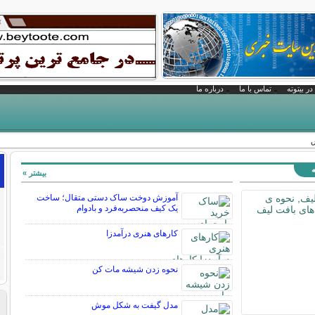
در بیتوته
تماس با ما
درباره ما
ش
ه
بیشتر »
آموزش دوخت ساک دستی متقال؛ ساخت
یک کیف منحصربه‌فرد و بادوام
کارهای هنری درآمدزا
نحوه زدن شیشه مات کن
مدل گیفت به شکل موش