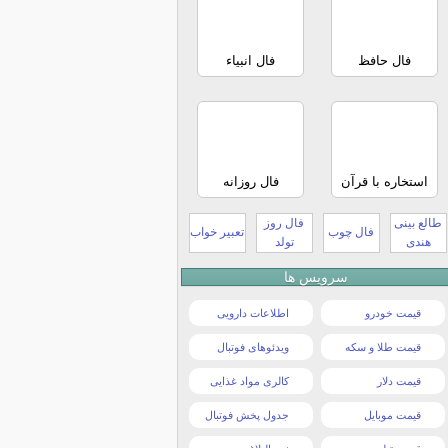
فال حافظ
فال انبیاء
استخاره با قرآن
فال روزانه
طالع بینی
فال روز
فال چوب
تعبیر خواب
هندی
تولد
سرویس ها
قیمت خودرو
اطلاعات دارویی
قیمت طلا و سکه
ویدئوهای فوتبال
قیمت دلار
کالری مواد غذایی
قیمت موبایل
جدول پخش فوتبال