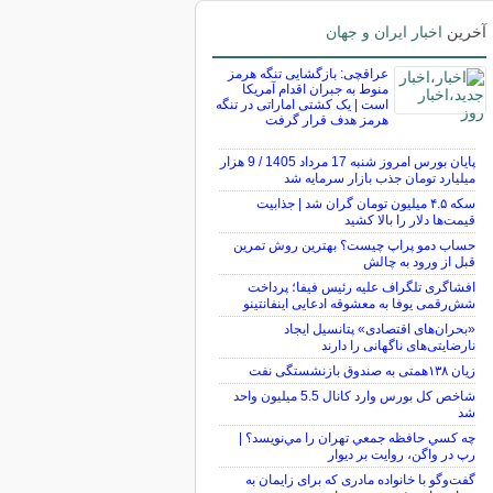
آخرین
اخبار ایران و جهان
عراقچی: بازگشایی تنگه هرمز
منوط به جبران اقدام آمریکا
است | یک کشتی اماراتی در تنگه
هرمز هدف قرار گرفت
پایان بورس امروز شنبه 17 مرداد 1405 / 9 هزار
میلیارد تومان جذب بازار سرمایه شد
سکه ۴.۵ میلیون تومان گران شد | جذابیت
قیمت‌ها دلار را بالا کشید
حساب دمو پراپ چیست؟ بهترین روش تمرین
قبل از ورود به چالش
افشاگری تلگراف علیه رئیس فیفا؛ پرداخت
شش‌رقمی یوفا به معشوقه ادعایی اینفانتینو
«بحران‌های اقتصادی» پتانسیل ایجاد
نارضایتی‌های ناگهانی را دارند
زیان ۱۳۸همتی به صندوق بازنشستگی نفت
شاخص کل بورس وارد کانال 5.5 میلیون واحد
شد
چه كسي حافظه جمعي تهران را مي‌نويسد؟ |
رپ در واگن، روايت بر ديوار
گفت‌وگو با خانواده مادری که برای زایمان به