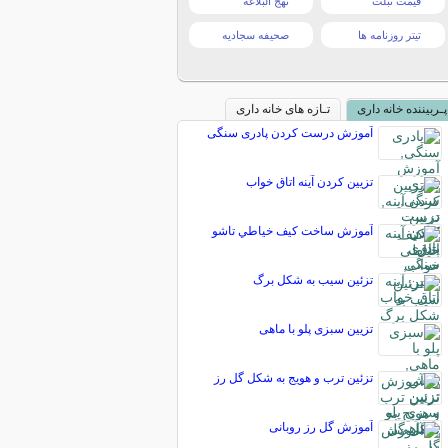
قیمت تبلت
نهج البلاغه
تیتر روزنامه ها
صحیفه سجادیه
پـربیننده خانه داری
تـازه های خانه داری
آموزش درست کردن پادری سنگی
تزیین کردن آینه اتاق خواب
آموزش ساخت كيف خياطي تاشو
تزئين سيب به شكل برگ
تزیین سبزی پلو با ماهی
تزئین ترب و هویج به شکل گل رز
آموزش گل رز روبانی