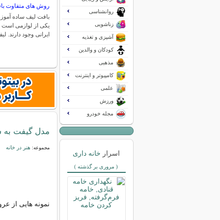
روش های متفاوت با
روانشناسی
بافت لیف ساده آموز
زناشویی
یکی از لوازمی است ک
ایرانی وجود دارند. لی
آشپزی و تغذیه
کودکان و والدین
مذهبی
کامپیوتر و اینترنت
علمی
ورزش
مجله خودرو
مدل گیفت به
هنر در خانه
مجموعه:
اسرار
خانه داری
( مروری بر گذشته )
نمونه هایی از ع