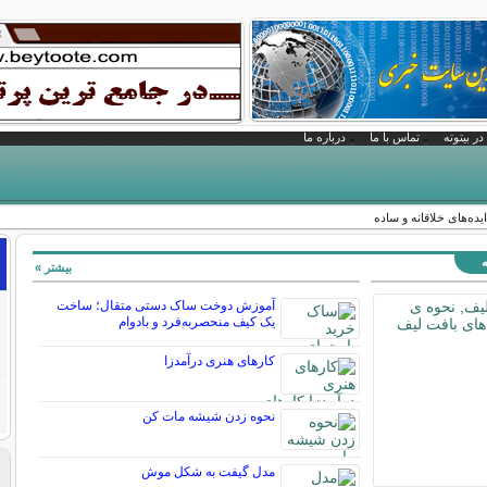
در بیتوته
تماس با ما
درباره ما
ایده‌های خلاقانه و ساده
ه
بیشتر »
آموزش دوخت ساک دستی متقال؛ ساخت
یک کیف منحصربه‌فرد و بادوام
کارهای هنری درآمدزا
نحوه زدن شیشه مات کن
مدل گیفت به شکل موش