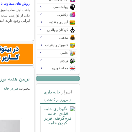
روش های متفاوت با
روانشناسی
بافت لیف ساده آموز
زناشویی
یکی از لوازمی است ک
ایرانی وجود دارند. لی
آشپزی و تغذیه
کودکان و والدین
مذهبی
کامپیوتر و اینترنت
علمی
ورزش
مجله خودرو
تزیین هدیه نوزا
هنر در خانه
مجموعه:
اسرار
خانه داری
( مروری بر گذشته )