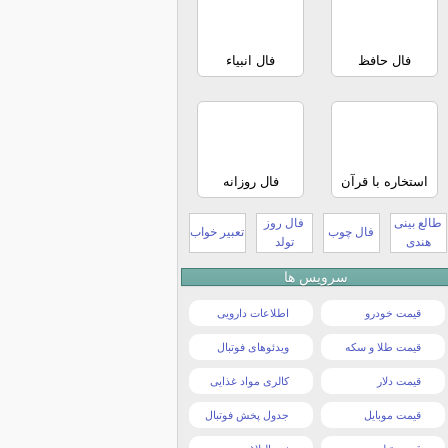
فال حافظ
فال انبیاء
استخاره با قرآن
فال روزانه
طالع بینی
فال روز
فال چوب
تعبیر خواب
هندی
تولد
سرویس ها
قیمت خودرو
اطلاعات دارویی
قیمت طلا و سکه
ویدئوهای فوتبال
قیمت دلار
کالری مواد غذایی
قیمت موبایل
جدول پخش فوتبال