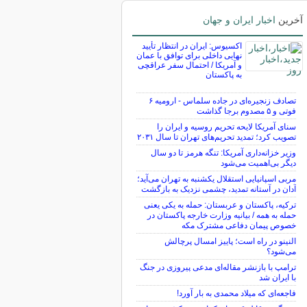
آخرین
اخبار ایران و جهان
اکسیوس: ایران در انتظار تأیید
نهایی داخلی برای توافق با عمان
و آمریکا / احتمال سفر عراقچی
به پاکستان
تصادف زنجیره‌ای در جاده سلماس - ارومیه ۶
فوتی و ۵ مصدوم برجا گذاشت
سنای آمریکا لایحه تحریم روسیه و ایران را
تصویب کرد؛ تمدید تحریم‌های تهران تا سال ۲۰۳۱
وزیر خزانه‌داری آمریکا: تنگه هرمز تا دو سال
دیگر بی‌اهمیت می‌شود
مربی اسپانیایی استقلال یکشنبه به تهران می‌آید؛
آدان در آستانه تمدید، چشمی نزدیک به بازگشت
ترکیه، پاکستان و عربستان: حمله به یکی یعنی
حمله به همه / بیانیه وزارت خارجه پاکستان در
خصوص پیمان دفاعی مشترک مکه
النینو در راه است؛ پاییز امسال پرچالش
می‌شود؟
ترامپ با بازنشر مقاله‌ای مدعی پیروزی در جنگ
با ایران شد
فاجعه‌ای که میلاد محمدی به بار آورد!