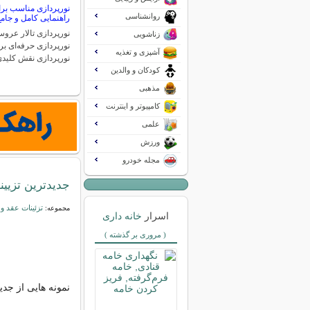
نورپردازی مناسب برا
روانشناسی
راهنمایی کامل و جام
نورپردازی تالار عرو
زناشویی
نورپردازی حرفه‌ای ب
آشپزی و تغذیه
نورپردازی نقش کلید
کودکان و والدین
مذهبی
کامپیوتر و اینترنت
علمی
ورزش
مجله خودرو
جدیدترین تزیی
تزئینات عقد 
مجموعه:
اسرار
خانه داری
( مروری بر گذشته )
نمونه هایی از جد