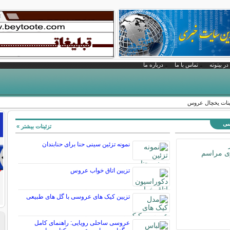
در بیتوته
تماس با ما
درباره ما
ینات یخچال عروس
سی
تزئینات بیشتر »
نمونه تزئین سینی حنا برای حنابندان
تزیین اتاق خواب عروس
تزیین کیک های عروسی با گل های طبیعی
عروسی ساحلی رویایی: راهنمای کامل