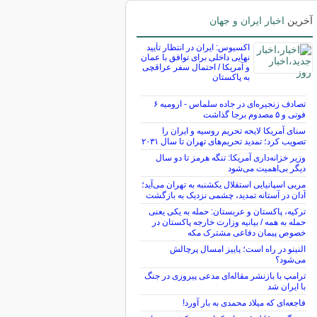
آخرین
اخبار ایران و جهان
اکسیوس: ایران در انتظار تأیید
نهایی داخلی برای توافق با عمان
و آمریکا / احتمال سفر عراقچی
به پاکستان
تصادف زنجیره‌ای در جاده سلماس - ارومیه ۶
فوتی و ۵ مصدوم برجا گذاشت
سنای آمریکا لایحه تحریم روسیه و ایران را
تصویب کرد؛ تمدید تحریم‌های تهران تا سال ۲۰۳۱
وزیر خزانه‌داری آمریکا: تنگه هرمز تا دو سال
دیگر بی‌اهمیت می‌شود
مربی اسپانیایی استقلال یکشنبه به تهران می‌آید؛
آدان در آستانه تمدید، چشمی نزدیک به بازگشت
ترکیه، پاکستان و عربستان: حمله به یکی یعنی
حمله به همه / بیانیه وزارت خارجه پاکستان در
خصوص پیمان دفاعی مشترک مکه
النینو در راه است؛ پاییز امسال پرچالش
می‌شود؟
ترامپ با بازنشر مقاله‌ای مدعی پیروزی در جنگ
با ایران شد
فاجعه‌ای که میلاد محمدی به بار آورد!