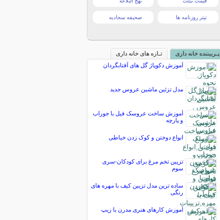
قیمت تبلت
نهج البلاغه
تیتر روزنامه ها
صحیفه سجادیه
پـربیننده خانه داری
تـازه های خانه داری
آموزش دکوپاژ گل های آفتابگردان
مدل تزئین ماشین عروس جدید
آموزش ساخت عروسک فیل با جوراب
و پارچه
انواع دوختن و کوک زدن خیاطی
تزیین تخم مرغ برای کودکان-سری
سوم
ساده ترین مدل تزیین کیف با مهره های
رنگی
آموزش کارهای هنری مدرن با زیپ