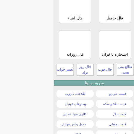
فال حافظ
فال انبیاء
استخاره با قرآن
فال روزانه
طالع بینی
فال روز
فال چوب
تعبیر خواب
هندی
تولد
سرویس ها
قیمت خودرو
اطلاعات دارویی
قیمت طلا و سکه
ویدئوهای فوتبال
قیمت دلار
کالری مواد غذایی
قیمت موبایل
جدول پخش فوتبال