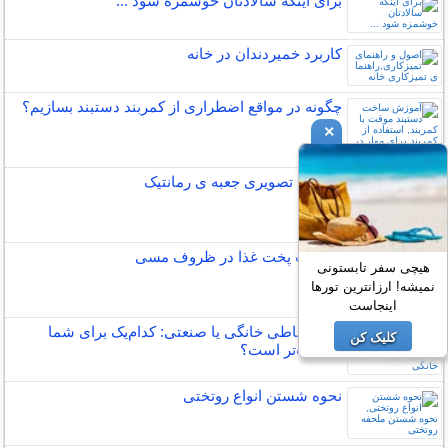
برای اینكه سالادتان خوشمزه شود ...
کاربرد خمیردندان در خانه
چگونه در مواقع اضطراری از کمربند دستبند بسازیم؟
×
آموزش تصویری جعبه ی رمانتیک
مضرات پخت غذا در ظروف مسی
هیچی سفر تابستونی
نمیشه! ارزانترین تورها
اینجاست
چرخ خیاطی خانگی یا صنعتی: کدام‌یک برای شما
کلیک کن
مناسب‌تر است؟
نحوه شستن انواع روتختی