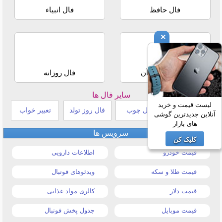
فال حافظ
فال انبیاء
×
استخاره با قرآن
فال روزانه
سایر فال ها
لیست قیمت و خرید
طالع بینی هندی
فال چوب
فال روز تولد
تعبیر خواب
آنلاین جدیدترین گوشی
های بازار
سرویس ها
کلیک کن
قیمت خودرو
اطلاعات دارویی
قیمت طلا و سکه
ویدئوهای فوتبال
قیمت دلار
کالری مواد غذایی
قیمت موبایل
جدول پخش فوتبال