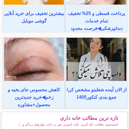
پرداخت قسطی و 25% تخفیف
بیشترین تخفیف برای خرید آنلاین
تمام خدمات
گوشی موبایل
دندانپزشکی◀فرصت محدود
از الان آینده شغلیتو مشخص کن!
کاهش محسوس جای بخیه و
جمع بندی کنکور1405
زخم◀خرید جدیدترین
محصول+مشاوره
تازه ترین مطالب خانه داری
(شستشو، نظافت، لکه گیری، نکات آشپزی، هنر در خانه، مهارتهای زندگی و...)
سایر مطالب خانه داری