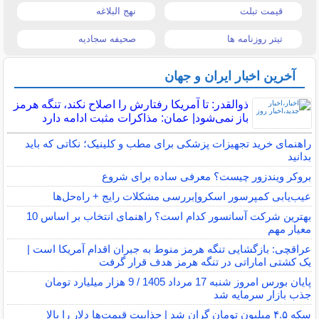
قیمت تبلت
نهج البلاغه
تیتر روزنامه ها
صحیفه سجادیه
آخرین اخبار ایران و جهان
ذوالقدر: تا آمریکا رفتارش را اصلاح نکند، تنگه هرمز
باز نمی‌شود| عمان: مذاکرات مثبت ادامه دارد
راهنمای خرید تجهیزات پزشکی برای مطب و کلینیک؛ نکاتی که باید
بدانید
بروکر ویندزور چیست؟ معرفی ساده برای شروع
عیب‌یابی کمپرسور اسکرو|بررسی مشکلات رایج + راه‌حل‌ها
بهترین شرکت آسانسور کدام است؟ راهنمای انتخاب بر اساس 10
معیار مهم
عراقچی: بازگشایی تنگه هرمز منوط به جبران اقدام آمریکا است |
یک کشتی اماراتی در تنگه هرمز هدف قرار گرفت
پایان بورس امروز شنبه 17 مرداد 1405 / 9 هزار میلیارد تومان
جذب بازار سرمایه شد
سکه ۴.۵ میلیون تومان گران شد | جذابیت قیمت‌ها دلار را بالا