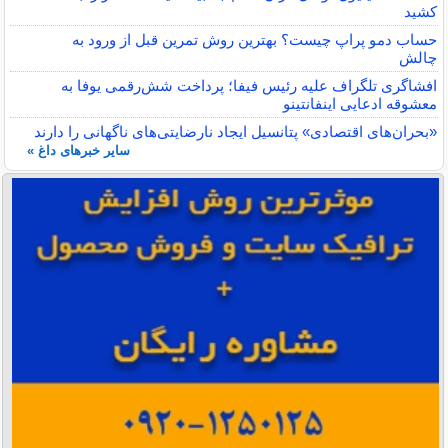
کشید
حساب دمو پراپ چیست؟ بهترین روش تمرین قبل از ورود به
چالش
افشاگری تلگراف علیه رئیس فیفا؛ پرداخت شش‌رقمی یوفا به
معشوقه ادعایی اینفانتینو
«بحران‌های اقتصادی» پتانسیل ایجاد نارضایتی‌های ناگهانی را دارند
سایر خبرهای داغ »