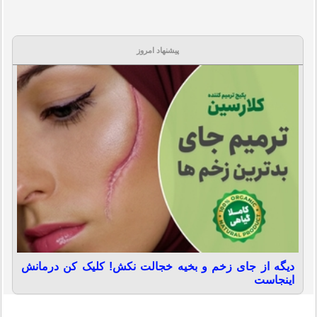
پیشنهاد امروز
دیگه از جای زخم و بخیه خجالت نکش! کلیک کن درمانش
اینجاست