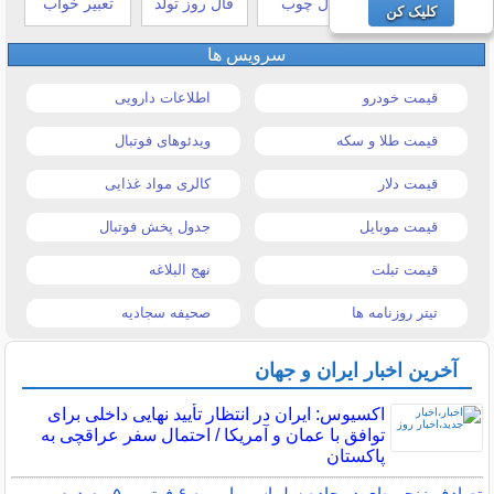
طالع بینی هندی
فال چوب
فال روز تولد
تعبیر خواب
کلیک کن
سرویس ها
قیمت خودرو
اطلاعات دارویی
قیمت طلا و سکه
ویدئوهای فوتبال
قیمت دلار
کالری مواد غذایی
قیمت موبایل
جدول پخش فوتبال
قیمت تبلت
نهج البلاغه
تیتر روزنامه ها
صحیفه سجادیه
آخرین اخبار ایران و جهان
اکسیوس: ایران در انتظار تأیید نهایی داخلی برای
توافق با عمان و آمریکا / احتمال سفر عراقچی به
پاکستان
تصادف زنجیره‌ای در جاده سلماس - ارومیه ۶ فوتی و ۵ مصدوم