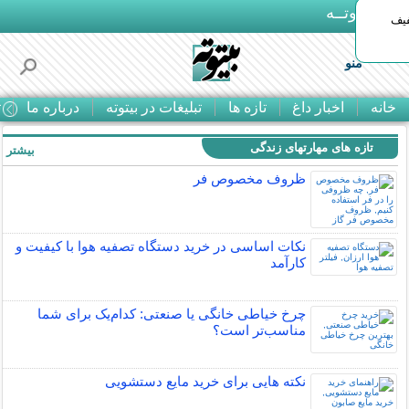
بـیتوتــه
د◀تا 50% تخفیف
منو
خانه
اخبار داغ
تازه ها
تبلیغات در بیتوته
درباره ما
ت
تازه های مهارتهای زندگی
بیشتر »
ظروف مخصوص فر
نکات اساسی در خرید دستگاه تصفیه هوا با کیفیت و
کارآمد
چرخ خیاطی خانگی یا صنعتی: کدام‌یک برای شما
مناسب‌تر است؟
نکته هایی برای خرید مایع دستشویی