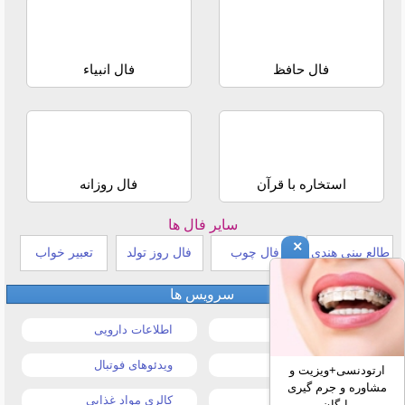
فال حافظ
فال انبیاء
استخاره با قرآن
فال روزانه
سایر فال ها
×
طالع بینی هندی
فال چوب
فال روز تولد
تعبیر خواب
سرویس ها
قیمت خودرو
اطلاعات دارویی
قیمت طلا و سکه
ویدئوهای فوتبال
ارتودنسی+ویزیت و
مشاوره و جرم گیری
قیمت دلار
کالری مواد غذایی
رایگان